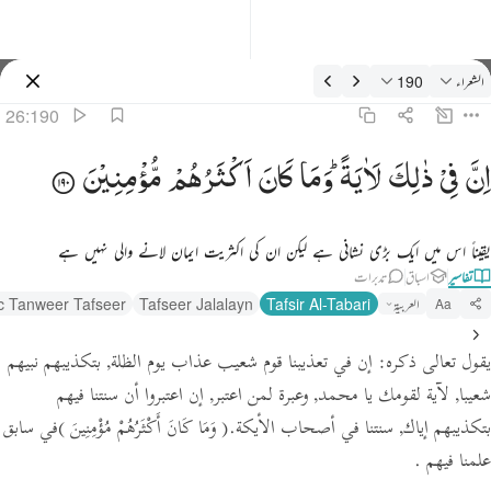
فسیر: الشعراء 26:190
الشعراء
190
سائن ان کریں۔
26:190
ن في ذالك لاية وما كان اكثرهم مومنين ١٩٠
اِنَّ
فِیْ
ذٰلِكَ
لَاٰیَةً ؕ
وَمَا
كَانَ
اَكْثَرُهُمْ
مُّؤْمِنِیْنَ
ِنَّ فِى ذَٰلِكَ لَـَٔايَةًۭ ۖ وَمَا كَانَ أَكْثَرُهُم مُّؤْمِنِينَ ١٩٠
یقیناً اس میں ایک بڑی نشانی ہے لیکن ان کی اکثریت ایمان لانے والی نہیں ہے
تفاسیر
اسباق
تدبرات
العربية
Tafsir Al-Tabari
Tafseer Jalalayn
c Tanweer Tafseer
Aa
يقول تعالى ذكره: إن في تعذيبنا قوم شعيب عذاب يوم الظلة, بتكذيبهم نبيهم
شعيبا, لآية لقومك يا محمد, وعبرة لمن اعتبر, إن اعتبروا أن سنتنا فيهم
بتكذيبهم إياك, سنتنا في أصحاب الأيكة.
( وَمَا كَانَ أَكْثَرُهُمْ مُؤْمِنِينَ )
في سابق
علمنا فيهم .