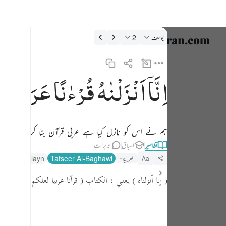
فسیر: يوسف 12:2
يوسف
2
زبان منتخب
nglish
اِنَّاۤ
اَنْزَلْنٰهُ
قُرْءٰنًا
عَرَبِیًّا
لّ
انا انزلناه قرانا عربيا لعلكم تعقلون ٢
العربية
إِنَّآ أَنزَلْنَـٰهُ قُرْءَٰنًا عَرَبِيًّۭا لَّعَلَّكُمْ تَعْقِلُونَ ٢
বাংলা
ہم نے اس کو نازل کیا ہے عربی قرآن بنا کر تاکہ تم ل
فارسی
تفاسیر
اسباق
تدبرات
ançais
العربية
Tafseer Al-Baghawi
fseer Jalalayn
Aa
onesia
( إنا أنزلناه )
يعني : الكتاب
( قرآنا عربيا لعلكم تعقلون )
أي
taliano
Dutch