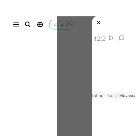
سائن ان کریں۔
12:2
السعدي Al-Sa'di
Al-Qurtubi
Tafsir Al-Tabari
Tafsir Muyass