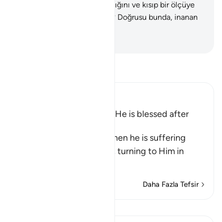
Allah'ın rızkı dilediğine yaydığını ve kısıp bir ölçüye
göre verdiğini bilmezler mi? Doğrusu bunda, inanan
kimseler için dersler vardır.
-
Turkish Translation(Diyanet)
Tefsir okuyun.
Ibn Kathir (Abridged)
How Man changes when He is blessed after
suffering Harm
Allah tells us how man, when he is suffering
from harm, prays to Allah, turning to Him in
repen
…
Devamını oku
Daha Fazla Tefsir
Dersler