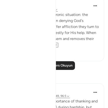
In the Shade of the Quran
31 hafta önce
·
referans
ayet 39:49
Here is a description of an ironic situation: the
unbelievers are outspoken in denying God's
oneness, yet when they suffer affliction they turn to
none but Him, praying earnestly for His help. When
He bestows His grace on them and removes their
affliction, the...
Daha fazla gör
0
0
Daha Fazla Ders Okuyun
Yansımalar
Sana Hamdan
3 yıl önce
·
referans
ayet 20:114, 39:49, 96:5
In this ayah, we see the importance of thanking and
reaching out to Allah (SWT) during hardship, but