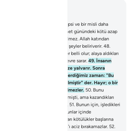
Bağlam içinde okuyun
Bölüm 39, Sayfa 464, Juz 24
47
.
Yeryüzünde olanların hepsi ve bir misli daha
zalimlerin olmuş olsa, kıyamet günündeki kötü azap
için fidye verseler kabul edilmez. Allah katından
onlara, hiç hesaplamadıkları şeyler beliriverir.
48
.
Onlara, işledikleri kötü şeyler belli olur; alaya aldıkları
şeyler de kendilerini çepeçevre sarar.
49
.
İnsanın
başına bir sıkıntı gelince Bize yalvarır. Sonra
katımızdan ona bir nimet verdiğimiz zaman: "Bu
bana bilgimden dolayı verilmiştir" der. Hayır; o bir
imtihandır, fakat çokları bilmezler.
50
.
Bunu
onlardan öncekiler de söylemişti, ama kazandıkları
şeyler onlara fayda vermedi.
51
.
Bunun için, işledikleri
kötülükler başlarına geldi. Bunlar içinde
zulmedenlerin de kazandıkları kötülükler başlarına
gelecektir. Bu hususta Allah'ı aciz bırakamazlar.
52
.