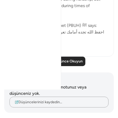
most importantly the same during times of
blessings.
In part of a hadith the Prophet (PBUH) ﷺ says:
احفظ الله تجده أمامك تعرف إلى الله في الرخاء، يعرفك
في الش...
Daha fazla gör
5
1
Daha Fazla Düşünce Okuyun
Notlar ve Düşünceler
Bu ayetle ilgili herhangi bir notunuz veya
düşünceniz yok.
Düşüncelerinizi kaydedin…