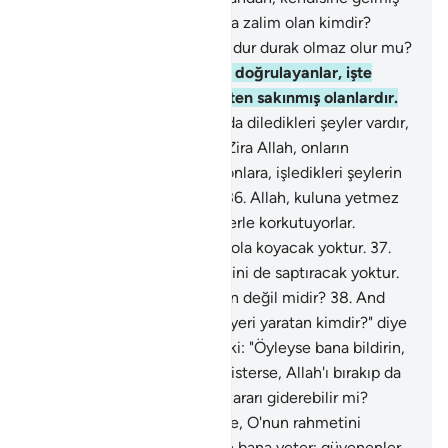
gerçeği yalan sayandan daha zalim olan kimdir?
İnkarcılar için cehennemde dur durak olmaz olur mu?
33
.
Gerçeği getiren ve onu doğrulayanlar, işte
onlar, Allah'a karşı gelmekten sakınmış olanlardır.
34
.
Onlara, Rablerinin katında diledikleri şeyler vardır,
bu, iyilerin mükafatıdır.
35
.
Zira Allah, onların
yaptıkları kötülükleri örter, onlara, işledikleri şeylerin
en güzel karşılıklarını verir.
36
.
Allah, kuluna yetmez
mi? Seni O'ndan başka şeylerle korkutuyorlar.
Allah'ın, saptırdığını doğru yola koyacak yoktur.
37
.
Allah'ın doğru yola eriştirdiğini de saptıracak yoktur.
Allah, güçlü olan, öç alabilen değil midir?
38
.
And
olsun ki, onlara, "Gökleri ve yeri yaratan kimdir?" diye
sorsan: "Allah'tır" derler. De ki: "Öyleyse bana bildirin,
Allah bana bir zarar vermek isterse, Allah'ı bırakıp da
taptıklarınız, O'nun verdiği zararı giderebilir mi?
Yahut bana bir rahmetdilerse, O'nun rahmetini
önleyebilir mi?" De ki: "Allah bana yeter; güvenenler