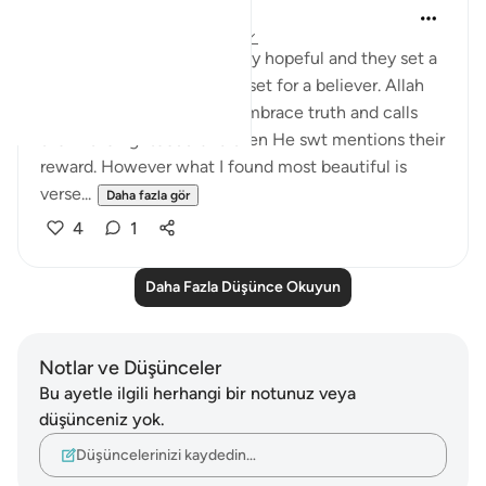
Sarah Kabir
5 yıl önce
·
referans
ayet 39:33-35
I find these set of ayaat truly hopeful and they set a
realistic and practical mindset for a believer. Allah
swt mentions those who embrace truth and calls
them ‘the righteous’ and then He swt mentions their
reward. However what I found most beautiful is
verse...
Daha fazla gör
4
1
Daha Fazla Düşünce Okuyun
Notlar ve Düşünceler
Bu ayetle ilgili herhangi bir notunuz veya
düşünceniz yok.
Düşüncelerinizi kaydedin…