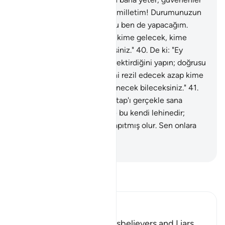
O'na güvenir."
39
.
De ki: "Ey milletim! Durumunuzun
gerektirdiğini yapın; doğrusu ben de yapacağım.
Kendisini rezil edecek azap kime gelecek, kime
sürekli azap inecek bileceksiniz."
40
.
De ki: "Ey
milletim! Durumunuzun gerektirdiğini yapın; doğrusu
ben de yapacağım. Kendisini rezil edecek azap kime
gelecek, kime sürekli azap inecek bileceksiniz."
41
.
Doğrusu Biz, insanlar için Kitap'ı gerçekle sana
indirdik; kim doğru yolda ise bu kendi lehinedir;
sapıtan da kendi aleyhine sapıtmış olur. Sen onlara
vekil değilsin.
-
Turkish Translation(Diyanet)
Tefsir okuyun.
Ibn Kathir (Abridged)
The Punishment of the Disbelievers and Liars,