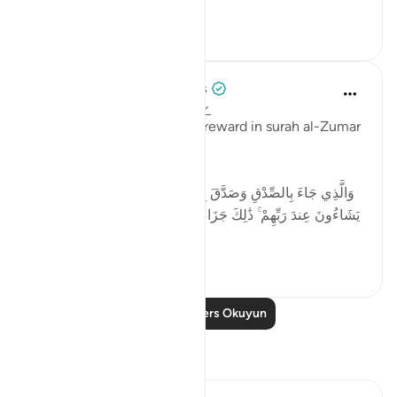
this...
Daha fazla gör
4
3
Tulayhah Tafsir Translations
3 yıl önce
·
referans
ayet 39:33-35
Allah promises an amazing reward in surah al-Zumar
when He says:
وَالَّذِي جَاءَ بِالصِّدْقِ وَصَدَّقَ بِهِ ۙ أُولَـٰئِكَ هُمُ الْمُتَّقُونَ * لَهُم مَّا
يَشَاءُونَ عِندَ رَبِّهِمْ ۚ ذَٰلِكَ جَزَاءُ الْمُحْسِنِينَ * لِيُكَفِّرَ اللَّـهُ عَنْهُمْ
أَسْوَأَ ...
Daha fazla gör
4
0
Daha Fazla Ders Okuyun
Yansımalar