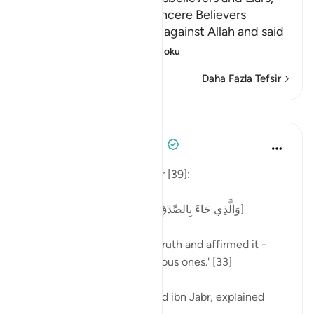
and the Reward of the Sincere Believers
The idolators uttered lies against Allah and said
that there were
…
Devamını oku
Daha Fazla Tefsir
Dersler
Tulayhah Tafsir Translations
2 yıl önce
·
referans
ayet 39:33
Allah says in surah al-Zumar [39]:
[وَالَّذِي جَاءَ بِالصِّدْقِ وَصَدَّقَ بِهِ ۙ أُولَٰئِكَ هُمُ الْمُتَّقُونَ]
'One who has brought the truth and affirmed it -
those people are the righteous ones.' [33]
One of the tabi'oon, Mujahid ibn Jabr, explained