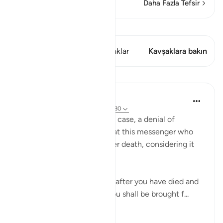
Daha Fazla Tefsir
Kıraat'ı görüntüle
Bu ayette şunlar var: 2 Kavşaklar
Kavşaklara bakın
Dersler
In the Shade of the Quran
31 hafta önce
·
referans
ayet 43:78-80
The corrupt rich add, in this case, a denial of
resurrection. They wonder at this messenger who
alerts them to such life after death, considering it
very strange:
"Does he promise you that, after you have died and
become dust and bones, you shall be brought f...
Daha fazla gör
0
0
53