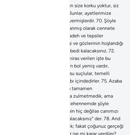
68
.
Allah: "Ey kullarım! Bugün size korku yoktur, siz
üzülmeyeceksiniz" der.
69
.
Bunlar, ayetlerimize
inanmış ve kendilerini Bize vermişlerdir.
70
.
Şöyle
denir: "Siz ve eşleriniz, ağırlanmış olarak cennete
giriniz."
71
.
Onlar için altın kadeh ve tepsiler
dolaştırılır, canlarının istediği ve gözlerinin hoşlandığı
her şey oradadır. Siz orada ebedi kalacaksınız.
72
.
İşlediklerinize karşılık, size miras verilen işte bu
cennettir.
73
.
Orada sizin için bol yemiş vardır,
onlardan yersiniz.
74
.
Doğrusu suçlular, temelli
kalacakları cehennemin azabı içindedirler.
75
.
Azaba
hiç ara verilmez, onlar orada tamamen
umutsuzdurlar.
76
.
Biz onlara zulmetmedik, ama
onlar zalim kimselerdi.
77
.
Cehennemde şöyle
seslenilir: "Ey Nöbetçi! Rabbin hiç değilse canımızı
alsın." Nöbetçi: "Siz böyle kalacaksınız" der.
78
.
And
olsun ki, size gerçeği getirdik; fakat çoğunuz gerçeği
sevmiyorsunuz.
79
.
Yoksa bir işe mi karar verdiler?