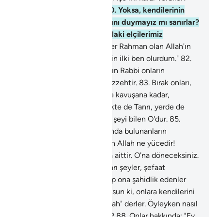
Doğrusu Biz de kararlıyız.
80
.
Yoksa, kendilerinin
gizli veya açık konuşmalarını duymayız mı sanırlar?
Hayır; öyle değil; yanlarındaki elçilerimiz
yazmaktadır.
81
.
De ki: "Eğer Rahman olan Allah'ın
çocuğu olsa, kulluk edenlerin ilki ben olurdum."
82
.
Göklerin ve yerin Rabbi, Arşın Rabbi onların
vasıflandırmalarından münezzehtir.
83
.
Bırak onları,
kendilerine söz verilen güne kavuşana kadar,
dalsınlar, oynasınlar.
84
.
Gökte de Tanrı, yerde de
Tanrı O'dur. Hakim olan, her şeyi bilen O'dur.
85
.
Göklerin, yerin ve ikisi arasında bulunanların
hükümranlığı kendisinin olan Allah ne yücedir!
Kıyamet saatini bilmek O'na aittir. O'na döneceksiniz.
86
.
Allah'ı bırakıp yalvardıkları şeyler, şefaat
edemezler. Ancak hakkı bilip ona şahidlik edenler
bunun dışındadır.
87
.
And olsun ki, onlara kendilerini
kimin yarattığını sorsan: "Allah" derler. Öyleyken nasıl
da aldatılıp döndürülüyorlar?
88
.
Onlar hakkında: "Ey