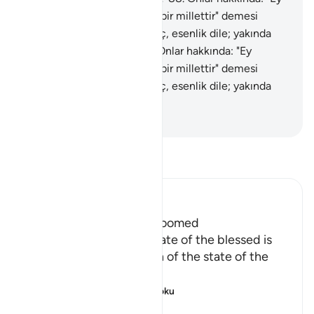
Rabbim! Bunlar inanmayan bir millettir" demesi
üzerine Allah: "Onlardan geç, esenlik dile; yakında
bileceklerdir" buyurdu.
89
.
Onlar hakkında: "Ey
Rabbim! Bunlar inanmayan bir millettir" demesi
üzerine Allah: "Onlardan geç, esenlik dile; yakında
bileceklerdir" buyurdu.
-
Turkish Translation(Diyanet)
Tefsir okuyun.
Ibn Kathir (Abridged)
The Punishment of the Doomed
The description of the state of the blessed is
followed by a description of the state of the
doomed.
إِنَّ الْمُجْرِمِينَ ف
…
Devamını oku