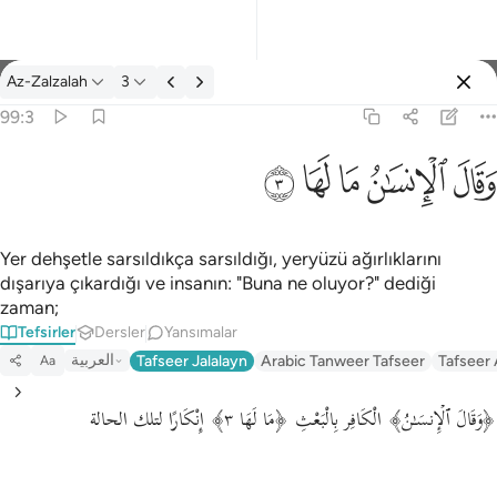
Tefsir: Az-Zalzalah 99:3
Az-Zalzalah
3
Giriş yap
99:3
وقال الانسان ما لها ٣
ﱾ
ﱿ
ﲀ
ﲁ
ﲂ
وَقَالَ ٱلْإِنسَـٰنُ مَا لَهَا ٣
Yer dehşetle sarsıldıkça sarsıldığı, yeryüzü ağırlıklarını
dışarıya çıkardığı ve insanın: "Buna ne oluyor?" dediği
zaman;
Tefsirler
Dersler
Yansımalar
العربية
Tafseer Jalalayn
Arabic Tanweer Tafseer
Tafseer
Aa
﴿وَقَالَ ٱلۡإِنسَـٰنُ﴾ الْكَافِر بِالْبَعْثِ ﴿مَا لَهَا ٣﴾ إِنْكَارًا لتلك الحالة