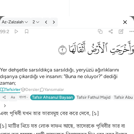
Tefsir: Az-Zalzalah 99:2
Az-Zalzalah
2
Giriş yap
99:2
واخرجت الارض اثقالها ٢
ﱺ
ﱻ
ﱼ
ﱽ
وَأَخْرَجَتِ ٱلْأَرْضُ أَثْقَالَهَا ٢
Yer dehşetle sarsıldıkça sarsıldığı, yeryüzü ağırlıklarını
dışarıya çıkardığı ve insanın: "Buna ne oluyor?" dediği
zaman;
Tefsirler
Dersler
Yansımalar
বাংলা
Tafsir Ahsanul Bayaan
Tafsir Fathul Majid
Tafsir Abu
Aa
এবং পৃথিবী যখন তার ভারসমূহ বের করে দেবে, [১]
[১] মাটির নিচে যত লোক দাফন আছে, তাদেরকে পৃথিবীর ভার বা