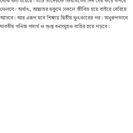
বোঝ বলা হয়েছে। মাটি তাদেরকে কিয়ামতের দিন বের করে উপরে
ফেলবে। অর্থাৎ, আল্লাহর হুকুমে সকলে জীবিত হয়ে বাইরে বেরিয়ে
আসবে। আর এরূপ হবে শিঙ্গায় দ্বিতীয় ফুৎকারের পর। অনুরূপভাবে
যাবতীয় খনিজ পদার্থ ও গুপ্ত ধনসমূহও বাহির হয়ে পড়বে।