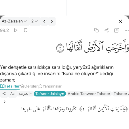
Tefsir: Az-Zalzalah 99:2
Az-Zalzalah
2
Giriş yap
99:2
واخرجت الارض اثقالها ٢
ﱺ
ﱻ
ﱼ
ﱽ
وَأَخْرَجَتِ ٱلْأَرْضُ أَثْقَالَهَا ٢
Yer dehşetle sarsıldıkça sarsıldığı, yeryüzü ağırlıklarını
dışarıya çıkardığı ve insanın: "Buna ne oluyor?" dediği
zaman;
Tefsirler
Dersler
Yansımalar
العربية
Tafseer Jalalayn
Arabic Tanweer Tafseer
Tafseer
Aa
﴿وَأَخۡرَجَتِ ٱلۡأَرۡضُ أَثۡقَالَهَا ٢﴾ كُنُوزهَا وَمَوْتَاهَا فَأَلْقَتْهَا عَلَى ظهرها