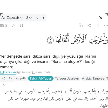
Tefsir: Az-Zalzalah 99:2
Az-Zalzalah
2
Giriş yap
99:2
واخرجت الارض اثقالها ٢
ﱺ
ﱻ
ﱼ
ﱽ
وَأَخْرَجَتِ ٱلْأَرْضُ أَثْقَالَهَا ٢
Yer dehşetle sarsıldıkça sarsıldığı, yeryüzü ağırlıklarını
dışarıya çıkardığı ve insanın: "Buna ne oluyor?" dediği
zaman;
Tefsirler
Dersler
Yansımalar
العربية
Tafsir Al-Tabari
Tafseer Jalalayn
Arabic Tanweer T
Aa
وقوله:
( وَأَخْرَجَتِ الأرْضُ أَثْقَالَهَا )
يقول: وأخرجت الأرض ما في بطنها من
الموتى أحياء, والميت في بطن الأرض ثقل لها, وهو فوق ظهرها حيا ثقل
عليها.