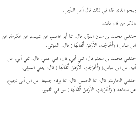
وبنحو الذي قلنا في ذلك قال أهل التأويل.
*ذكر من قال ذلك:
حدثني محمد بن سنان القزّاز,
قال:
ثنا أبو عاصم, عن شبيب, عن عكرِمة, عن
ابن عباس
( وَأَخْرَجَتِ الأرْضُ أَثْقَالَهَا )
قال: الموتى.
حدثني محمد بن سعد,
قال:
ثني أبي,
قال:
ثني عمي,
قال:
ثني أبي, عن
أبيه, عن ابن عباس,
( وَأَخْرَجَتِ الأرْضُ أَثْقَالَهَا )
قال: يعني الموتى.
حدثني الحارث,
قال:
ثنا الحسن,
قال:
ثنا ورقاء جميعا, عن ابن أبى نجيح,
عن مجاهد
( وَأَخْرَجَتِ الأرْضُ أَثْقَالَهَا )
من في القبور.