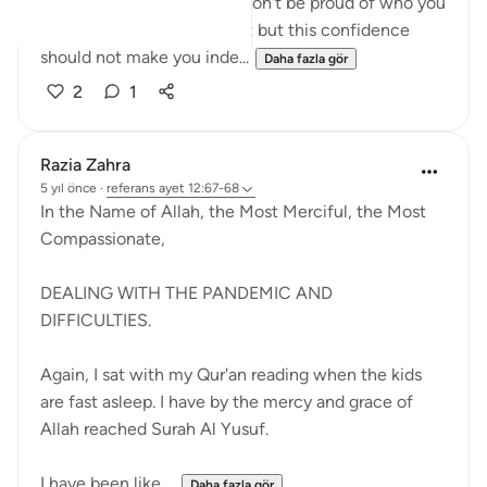
don't trust yourselves and don't be proud of who you
are , you must be confident but this confidence
should not make you inde...
Daha fazla gör
2
1
Razia Zahra
5 yıl önce
·
referans
ayet 12:67-68
In the Name of Allah, the Most Merciful, the Most
Compassionate,
DEALING WITH THE PANDEMIC AND
DIFFICULTIES.
Again, I sat with my Qur'an reading when the kids
are fast asleep. I have by the mercy and grace of
Allah reached Surah Al Yusuf.
I have been like ...
Daha fazla gör