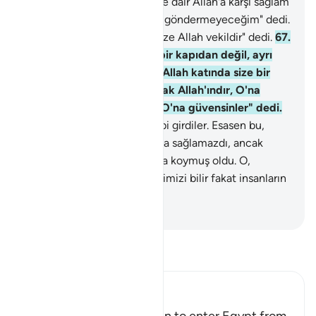
onu bana geri getireceğinize dair Allah'a karşı sağlam
bir söz vermezseniz, sizinle göndermeyeceğim" dedi.
Söz verdiklerinde: "Sözümüze Allah vekildir" dedi.
67
.
Babaları: "Oğullarım! Tek bir kapıdan değil, ayrı
ayrı kapılardan girin. Ama Allah katında size bir
faydam olmaz, hüküm ancak Allah'ındır, O'na
güvendim, güvenenler de O'na güvensinler" dedi.
68
.
Babalarının emrettiği gibi girdiler. Esasen bu,
Allah katında onlara bir fayda sağlamazdı, ancak
Yakub içindeki arzuyu ortaya koymuş oldu. O,
şüphesiz kendisine öğrettiğimizi bilir fakat insanların
çoğu bilmezler.
-
Turkish Translation(Diyanet)
Tefsir okuyun.
Ibn Kathir (Abridged)