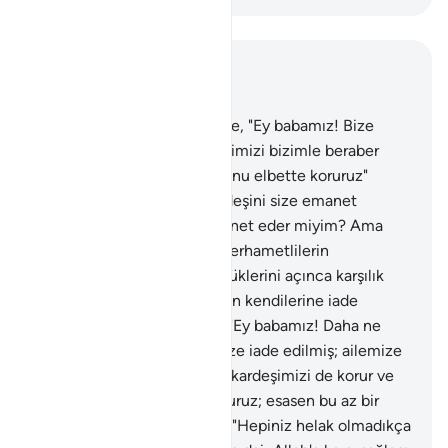
Bağlam içinde okuyun
Bölüm 12, Sayfa 243, Juz 13
63
.
Babalarına döndüklerinde, "Ey babamız! Bize
yiyecek yasak edildi, kardeşimizi bizimle beraber
gönder de yiyecek alalım. Onu elbette koruruz"
dediler.
64
.
"Daha önce kardeşini size emanet
ettiğim gibi, şimdi onu emanet eder miyim? Ama
Allah en iyi koruyandır, O merhametlilerin
merhametlisidir" dedi.
65
.
Yüklerini açınca karşılık
olarak götürdükleri mallarının kendilerine iade
edilmiş olduğunu gördüler. "Ey babamız! Daha ne
isteriz; işte mallarımız da bize iade edilmiş; ailemize
onunla yine yiyecek getirir, kardeşimizi de korur ve
bir deve yükü de artırmış oluruz; esasen bu az bir
şeydir" dediler.
66
.
Babaları: "Hepiniz helak olmadıkça