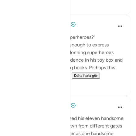
24
2
When the Stars Prostrated
5 yıl önce
·
referans
ayet 12:67
💭 'Why do children love superheroes?'
Ever since my son was old enough to express
interest in cartoons, cape-donning superheroes
have taken an honorary residence in his toy box and
featured in all of his coloring books. Perhaps this
obsession is symbolic of a...
Daha fazla gör
0
0
When the Stars Prostrated
5 yıl önce
·
referans
ayet 12:67
💭 Prophet Ya‘qūb (as) advised his eleven handsome
sons to enter the foreign town from different gates
lest they be spotted together as one handsome