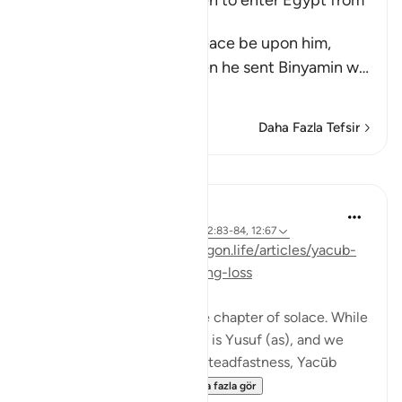
Ya`qub orders His Children to enter Egypt from
Different Gates
Allah says that Ya`qub, peace be upon him,
ordered his children, when he sent Binyamin w
…
Devamını oku
Daha Fazla Tefsir
Dersler
J Yousef
3 yıl önce
·
referans
ayet 12:86-87, 12:83-84, 12:67
Posted on:
https://reflectingon.life/articles/yacub-
and-solace-with-allah-during-loss
Surat Yusuf is known as the chapter of solace. While
the protagonist in this story is Yusuf (as), and we
learn so much through his steadfastness, Yacūb
teaches us solace wi...
Daha fazla gör