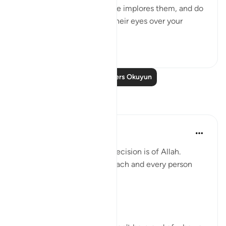
string of siblings. Lay low, he implores them, and do
not cause others to strain their eyes over your
beauty an...
Daha fazla gör
0
0
Daha Fazla Ders Okuyun
Yansımalar
Saaniya Nerekar
2 yıl önce
·
referans
ayet 12:67
At the end of the day the decision is of Allah.
this makes us realize that each and every person
must be good to Allah.
Trust Allah.