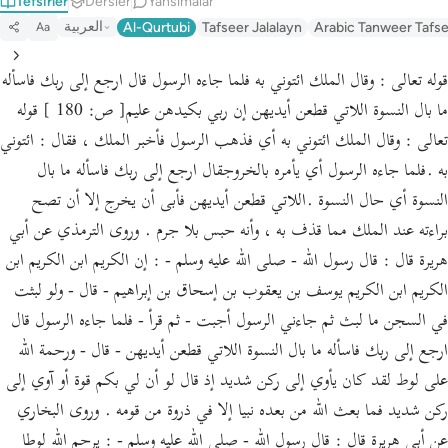
Tefsirler
Dersler
Yansımalar
العربية
Al-Qurtubi
Tafseer Jalalayn
Arabic Tanweer Tafs
Aa
قوله تعالى : وقال الملك ائتوني به فلما جاءه الرسول قال ارجع إلى ربك فاسأله
ما بال النسوة اللاتي قطعن أيديهن إن ربي بكيدهن عليم[ ص: 180 ] قوله
تعالى : وقال الملك ائتوني به أي فذهب الرسول فأخبر الملك ، فقال : ائتوني
به .فلما جاءه الرسول أي يأمره بالخروجقال ارجع إلى ربك فاسأله ما بال
النسوة أي حال النسوة .اللاتي قطعن أيديهن فأبى أن يخرج إلا أن تصح
براءته عند الملك مما قذف به ، وأنه حبس بلا جرم . وروى الترمذي عن أبي
هريرة قال : قال رسول الله - صلى الله عليه وسلم - : إن الكريم ابن الكريم ابن
الكريم ابن الكريم يوسف بن يعقوب بن إسحاق بن إبراهيم - قال - ولو لبثت
في السجن ما لبث ثم جاءني الرسول أجبت - ثم قرأ - فلما جاءه الرسول قال
ارجع إلى ربك فاسأله ما بال النسوة اللاتي قطعن أيديهن - قال - ورحمة الله
على لوط لقد كان يأوي إلى ركن شديد إذ قال لو أن لي بكم قوة أو آوي إلى
ركن شديد فما بعث الله من بعده نبيا إلا في ذروة من قومه . وروى البخاري
عن أبي هريرة قال : قال رسول الله - صلى الله عليه وسلم - : يرحم الله لوطا