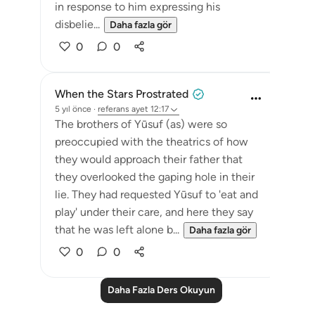
in response to him expressing his
disbelie...
Daha fazla gör
0
0
When the Stars Prostrated
5 yıl önce
·
referans
ayet 12:17
The brothers of Yūsuf (as) were so
preoccupied with the theatrics of how
they would approach their father that
they overlooked the gaping hole in their
lie. They had requested Yūsuf to 'eat and
play' under their care, and here they say
that he was left alone b...
Daha fazla gör
0
0
Daha Fazla Ders Okuyun