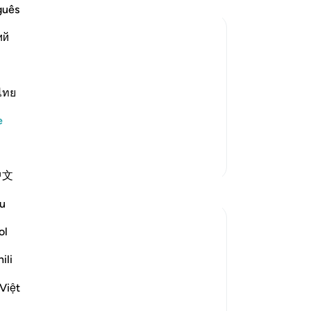
ban
guês
All
ий
-
Tu
thers resorted to, after they threw him
No
ไทย
eir father, during the darkness of the
Bu
yo
losing Yusuf. They started giving e
…
e
Daha Fazla Tefsir
中文
Yansımalar
u
Rayaan Shafi
ol
42 hafta önce
·
referans
ayet 12:16-17
When people lie, the way they verbalize
ili
or re-tell an event to others are
Việt
sometimes not the same as someone
telling the truth, and obviously there are