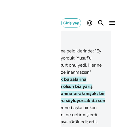
Giriş yap
ğlam içinde okuyun
üm 12, Sayfa 237, Juz 12
.
Akşam üstü ağlayarak babalarına geldiklerinde: "Ey
bamız! İnan olsun biz yarış yapıyorduk; Yusuf'u
amızın yanına bırakmıştık; bir kurt onu yedi. Her ne
dar doğru söylüyorsak da sen bize inanmazsın"
iler.
17
.
Akşam üstü ağlayarak babalarına
ldiklerinde: "Ey babamız! İnan olsun biz yarış
pıyorduk; Yusuf'u eşyamızın yanına bırakmıştık; bir
rt onu yedi. Her ne kadar doğru söylüyorsak da sen
ze inanmazsın" dediler.
18
.
Üzerine başka bir kan
laşmış olarak Yusuf'un gömleğini de getirmişlerdi.
aları: "Sizi nefsiniz bir iş yapmaya sürükledi; artık