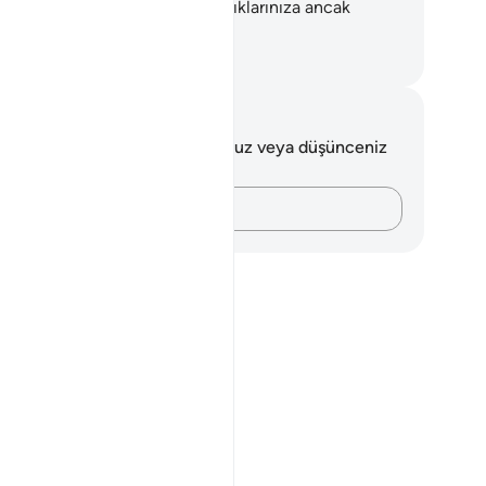
a güzelce sabır gerekir. Anlattıklarınıza ancak
ah'tan yardım istenir" dedi.
rkish Translation(Diyanet)
tlar ve Düşünceler
 ayetle ilgili herhangi bir notunuz veya düşünceniz
k.
Düşüncelerinizi kaydedin…