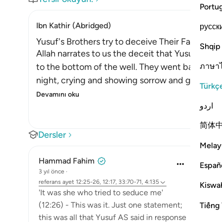
Portu
Ibn Kathir (Abridged)
русск
Yusuf's Brothers try to deceive Their Father
Shqip
Allah narrates to us the deceit that Yusuf's bro
ภาษา
to the bottom of the well. They went back to th
night, crying and showing sorrow and grief for 
Türkç
Devamını oku
اردو
简体
Dersler
Melay
Hammad Fahim
Españ
3 yıl önce
·
referans
ayet 12:25-26, 12:17, 33:70-71, 4:135
Kiswah
'It was she who tried to seduce me'
(12:26) - This was it. Just one statement;
Tiếng 
this was all that Yusuf AS said in response