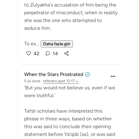
to Zulyakha's accusation of him being the
perpetrator of misconduct, when in reality
she was the one who attempted to
seduce him.
To ex...
Daha fazla gör
42
14
When the Stars Prostrated
5 yıl önce
·
referans
ayet 12:17
'But you would not believe us, even if we
were truthful.'
Tafsīr scholars have interpreted this
phrase in three ways, based on whether
this was said to conclude their opening
statement before Ya‘qūb (as), or was said