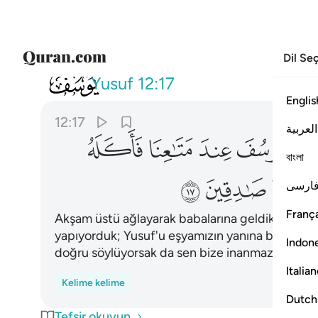
Dil Se
012
قالوا يا ابانا انا ذهبنا نستبق
Yusuf
12:17
Englis
12:17
العربية
ﱟ
ﱠ
ﱡ
ﱢ
বাংলা
ﱪ
ﱫ
ﱬ
ارسی
França
Akşam üstü ağlayarak babalarına geldiklerinde: 
yapıyorduk; Yusuf'u eşyamızın yanına bırakmıştı
Indon
doğru söylüyorsak da sen bize inanmazsın" dedi
Italia
Kelime kelime
Dutch
Tefsir okuyun.