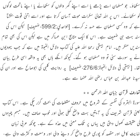
سکھاؤ۔ جو مسلمان اسے پڑھے یا اسے اپنے گھر والوں کو سکھائے یا اپنے ماتحت لوگوں
کو سکھائے۔ اس پر اللہ تعالیٰ سکرات موت آسان کرتا ہے اور اسے اتنی قوت بخشتا
ہے کہ وہ کسی مسلمان سے حسد نہ کرے۔
[الواحدي:599/2،ضعیف]
‏ لیکن اس کی
سند بہت ہی ضعیف ہے۔ اس کا ایک متابع ابن عساکر میں ہے لیکن اس کی بھی تمام
سندیں منکر ہیں۔ امام بیہقی رحمۃ اللہ علیہ کی کتاب دلائل النبوۃ میں ہے کہ جب یہودیوں
نے یہ سورت سنی تو وہ مسلمان ہو گئے۔ کیونکہ انکے ہاں بھی یہ واقعہ اسی طرح بیان
تھا۔
[بيهقي في دلائل النبوة:276/6،ضعیف]
‏ یہ روایت کلبی کی ابوصالح سے اور ان کی
سیدنا عبداللہ بن عباس رضی اللہ عنہما سے ہے۔
تعارف قرآن بزبان اللہ الرحمن ٭٭
سورۃ البقرہ کی تفسیر کے شروع میں حروف مقطعات کی بحث گزر چکی ہے۔ اس کتاب
یعنی قرآن شریف کی یہ آیتیں بہت واضح کھلی ہوئی اور خوب صاف ہیں۔ مبہم چیزوں
کی حقیقت کھول دیتی ہیں یہاں پر تلک معنی میں ھذہ کے ہے۔ چونکہ عربی زبان
نہایت کامل اور مقصد کو پوری طرح واضح کر دینے والی اور وسعت و کثرت والی ہے،