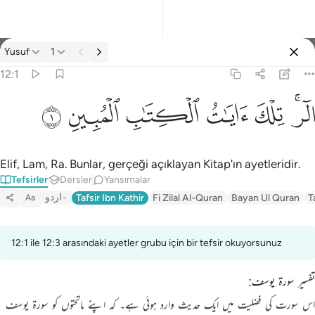
Tefsir: Yusuf 12:1
Yusuf
1
Giriş yap
12:1
الر تلك ايات الكتاب المبين ١
ﲒﲓ
ﲔ
ﲕ
ﲖ
ﲗ
ﲘ
الٓر ۚ تِلْكَ ءَايَـٰتُ ٱلْكِتَـٰبِ ٱلْمُبِينِ ١
Elif, Lam, Ra. Bunlar, gerçeği açıklayan Kitap'ın ayetleridir.
Tefsirler
Dersler
Yansımalar
اردو
Tafsir Ibn Kathir
Fi Zilal Al-Quran
Bayan Ul Quran
T
Aa
12:1 ile 12:3 arasındaki ayetler grubu için bir tefsir okuyorsunuz
تفسیر سورۃ یوسف:
اس سورت کی فضلیت میں ایک حدیث وارد ہوئی ہے۔ کہ اپنے ماتحتوں کو سورۃ یوسف