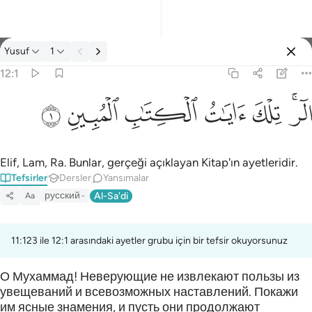
Tefsir: Yusuf 12:1
Yusuf
1
Giriş yap
12:1
الر تلك ايات الكتاب المبين ١
ﲒﲓ
ﲔ
ﲕ
ﲖ
ﲗ
ﲘ
الٓر ۚ تِلْكَ ءَايَـٰتُ ٱلْكِتَـٰبِ ٱلْمُبِينِ ١
Elif, Lam, Ra. Bunlar, gerçeği açıklayan Kitap'ın ayetleridir.
Tefsirler
Dersler
Yansımalar
русский
Al-Sa'di
Aa
11:123 ile 12:1 arasındaki ayetler grubu için bir tefsir okuyorsunuz
О Мухаммад! Неверующие не извлекают пользы из
увещеваний и всевозможных наставлений. Покажи
им ясные знамения, и пусть они продолжают