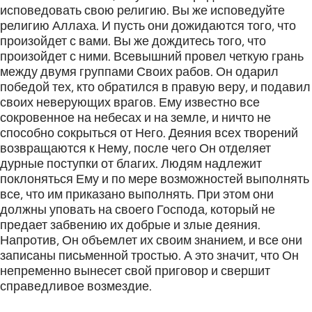
исповедовать свою религию. Вы же исповедуйте
религию Аллаха. И пусть они дожидаются того, что
произойдет с вами. Вы же дождитесь того, что
произойдет с ними. Всевышний провел четкую грань
между двумя группами Своих рабов. Он одарил
победой тех, кто обратился в правую веру, и подавил
своих неверующих врагов. Ему известно все
сокровенное на небесах и на земле, и ничто не
способно сокрыться от Него. Деяния всех творений
возвращаются к Нему, после чего Он отделяет
дурные поступки от благих. Людям надлежит
поклоняться Ему и по мере возможностей выполнять
все, что им приказано выполнять. При этом они
должны уповать на своего Господа, который не
предает забвению их добрые и злые деяния.
Напротив, Он объемлет их своим знанием, и все они
записаны письменной тростью. А это значит, что Он
непременно вынесет свой приговор и свершит
справедливое возмездие.