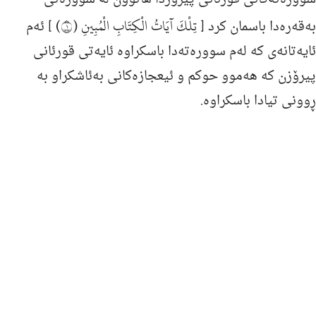
تِلْكَ آيَاتُ الْكِتَابِ الْمُبِينِ (١)
به‌قه‌ره‌دا باسمان كرد [
] ئه‌م
ئایه‌تانه‌ی كه‌ له‌م سووره‌ته‌دا باسكراوه‌ ئایه‌تی قورئانی
پیرۆزن كه‌ هه‌موو حوكم و ئیعجازه‌كانی به‌ئاشكراو به‌
ڕوونی تیادا باسكراوه‌.