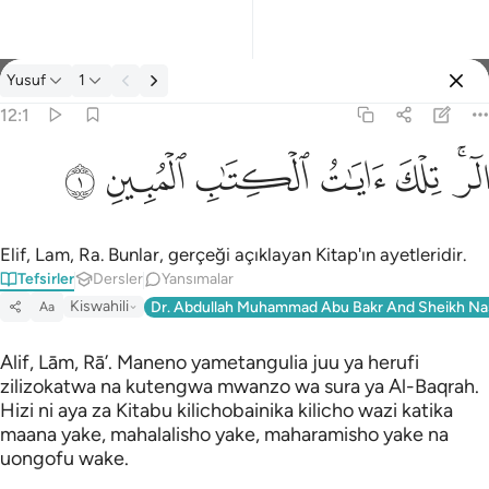
Tefsir: Yusuf 12:1
Yusuf
1
Giriş yap
12:1
الر تلك ايات الكتاب المبين ١
ﲒﲓ
ﲔ
ﲕ
ﲖ
ﲗ
ﲘ
الٓر ۚ تِلْكَ ءَايَـٰتُ ٱلْكِتَـٰبِ ٱلْمُبِينِ ١
Elif, Lam, Ra. Bunlar, gerçeği açıklayan Kitap'ın ayetleridir.
Tefsirler
Dersler
Yansımalar
Kiswahili
Dr. Abdullah Muhammad Abu Bakr And Sheikh Na
Aa
Alif, Lām, Rā’. Maneno yametangulia juu ya herufi
zilizokatwa na kutengwa mwanzo wa sura ya Al-Baqrah.
Hizi ni aya za Kitabu kilichobainika kilicho wazi katika
maana yake, mahalalisho yake, maharamisho yake na
uongofu wake.