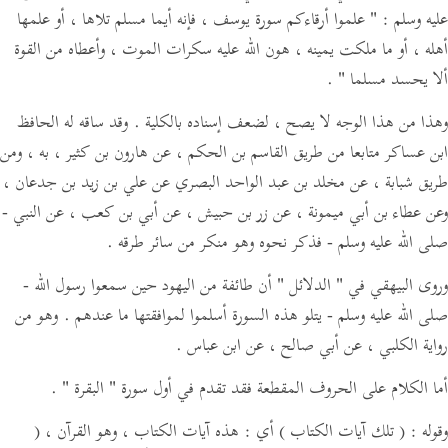
عليه وسلم :
" علموا أرقاءكم سورة يوسف ، فإنه أيما مسلم تلاها ، أو علمها
أهله ، أو ما ملكت يمينه ، هون الله عليه سكرات الموت ، وأعطاه من القوة
ألا يحسد مسلما "
.
وهذا من هذا الوجه لا يصح ، لضعف إسناده بالكلية . وقد ساقه له الحافظ
ابن عساكر متابعا من طريق القاسم بن الحكم ، عن هارون بن كثير ، به ، ومن
طريق شبابة ، عن مخلد بن عبد الواحد البصري عن علي بن زيد بن جدعان ،
وعن عطاء بن أبي ميمونة ، عن زر بن حبيش ، عن أبي بن كعب ، عن النبي -
صلى الله عليه وسلم - فذكر نحوه وهو منكر من سائر طرقه .
وروى البيهقي في
" الدلائل "
أن طائفة من اليهود حين سمعوا رسول الله -
صلى الله عليه وسلم - يتلو هذه السورة أسلموا لموافقتها ما عندهم . وهو من
رواية الكلبي ، عن أبي صالح ، عن ابن عباس .
أما الكلام على الحروف المقطعة فقد تقدم في أول سورة
" البقرة "
.
وقوله :
( تلك آيات الكتاب )
أي : هذه آيات الكتاب ، وهو القرآن ،
(