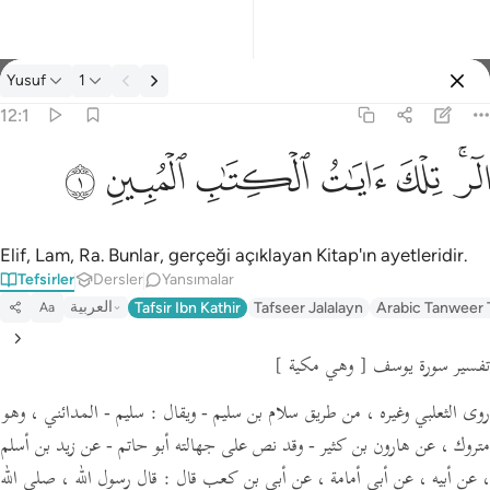
Tefsir: Yusuf 12:1
Yusuf
1
Giriş yap
12:1
الر تلك ايات الكتاب المبين ١
ﲒﲓ
ﲔ
ﲕ
ﲖ
ﲗ
ﲘ
الٓر ۚ تِلْكَ ءَايَـٰتُ ٱلْكِتَـٰبِ ٱلْمُبِينِ ١
Elif, Lam, Ra. Bunlar, gerçeği açıklayan Kitap'ın ayetleridir.
Tefsirler
Dersler
Yansımalar
العربية
Tafsir Ibn Kathir
Tafseer Jalalayn
Arabic Tanweer 
Aa
تفسير سورة يوسف
[ وهي مكية ]
روى الثعلبي وغيره ، من طريق سلام بن سليم -
ويقال :
سليم - المدائني ، وهو
متروك ، عن هارون بن كثير - وقد نص على جهالته أبو حاتم - عن زيد بن أسلم
، عن أبيه ، عن أبي أمامة ،
عن أبي بن كعب قال :
قال رسول الله ،
صلى الله