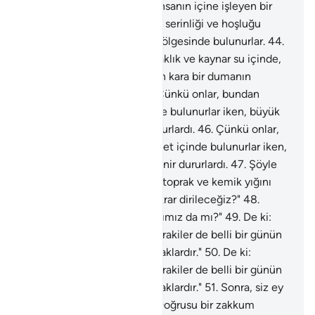
gölgesinde bulunurlar.
43
.
İnsanın içine işleyen bir
sıcaklık ve kaynar su içinde, serinliği ve hoşluğu
olmayan kara bir dumanın gölgesinde bulunurlar.
44
.
İnsanın içine işleyen bir sıcaklık ve kaynar su içinde,
serinliği ve hoşluğu olmayan kara bir dumanın
gölgesinde bulunurlar.
45
.
Çünkü onlar, bundan
önce, dünyada, nimet içinde bulunurlar iken, büyük
günah işlemekte direnir dururlardı.
46
.
Çünkü onlar,
bundan önce, dünyada, nimet içinde bulunurlar iken,
büyük günah işlemekte direnir dururlardı.
47
.
Şöyle
söylerlerdi: "Öldüğümüzde, toprak ve kemik yığını
olduğumuzda mı, biz mi tekrar dirileceğiz?"
48
.
"Önce gelip geçmiş babalarımız da mı?"
49
.
De ki:
"Şüphesiz öncekiler de, sonrakiler de belli bir günün
belirli bir vaktinde toplanacaklardır."
50
.
De ki:
"Şüphesiz öncekiler de, sonrakiler de belli bir günün
belirli bir vaktinde toplanacaklardır."
51
.
Sonra, siz ey
sapıklar, yalanlayanlar!
52
.
Doğrusu bir zakkum