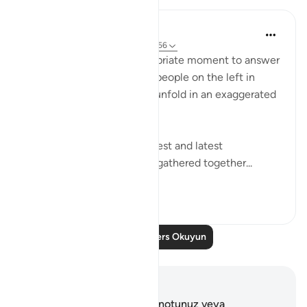
In the Shade of the Quran
31 hafta önce
·
referans
ayet 56:49-56
The surah seizes this appropriate moment to answer
the question posed by the people on the left in
Verses 47-48, which they unfold in an exaggerated
sense of incredulity:
"Say: All people of the earliest and latest
generations will indeed be gathered together...
Daha fazla gör
0
0
Daha Fazla Ders Okuyun
Notlar ve Düşünceler
Bu ayetle ilgili herhangi bir notunuz veya