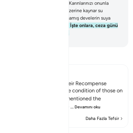
ağacından yiyeceksiniz.
53
.
Karınlarınızı onunla
dolduracaksınız;
54
.
Onun üzerine kaynar su
içeceksiniz;
55
.
Hem de susamış develerin suya
saldırışı gibi içeceksiniz;
56
.
İşte onlara, ceza günü
sunulacak konukluk budur.
-
Turkish Translation(Diyanet)
Tefsir okuyun.
Ibn Kathir (Abridged)
Those on the Left and Their Recompense
After Allah mentioned the condition of those on
the right hand, He then mentioned the
condition of those on the
…
Devamını oku
Daha Fazla Tefsir
Dersler