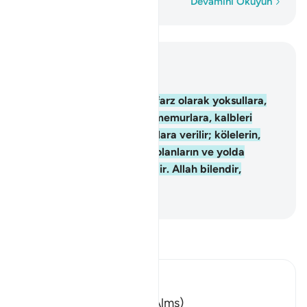
Kelime kelime
Devamını Okuyun
Bağlam içinde okuyun
Bölüm 9, Sayfa 196, Juz 10
60
.
Zekatlar; Allah'tan bir farz olarak yoksullara,
düşkünlere, onu toplayan memurlara, kalbleri
Müslümanlığa ısındırılacaklara verilir; kölelerin,
borçluların, Allah yolunda olanların ve yolda
kalanların uğrunda sarfedilir. Allah bilendir,
hakimdir.
-
Turkish Translation(Diyanet)
Tefsir okuyun.
Ibn Kathir (Abridged)
Expenditures of Zakah (Alms)