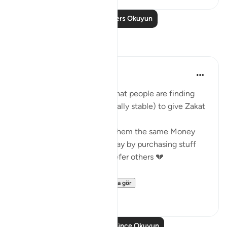
Daha Fazla Ders Okuyun
Yansımalar
Saleha Fatima
geçen yıl
·
referans
ayet 9:60
I'm astonished at the fact that people are finding
other Muslims (Not Financially stable) to give Zakat
But when it's time to give them the same Money
through a more dignified way by purchasing stuff
from them, they don't & Prefer others 💔
How profound is ...
Daha fazla gör
11
5
Daha Fazla Düşünce Okuyun