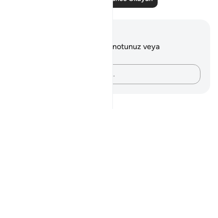
Notlar ve Düşünceler
Bu ayetle ilgili herhangi bir notunuz veya
düşünceniz yok.
Düşüncelerinizi kaydedin…
Notes
placeholders
close