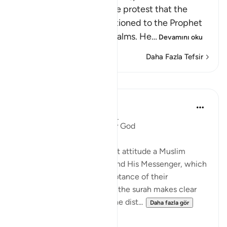
After Allah mentioned the protest that the
ignorant hypocrites mentioned to the Prophet
about the distribution of alms. He
…
Devamını oku
Daha Fazla Tefsir
Dersler
In the Shade of the Quran
31 hafta önce
·
referans
ayet 9:60
Fair Distribution Ordered by God
Having established the right attitude a Muslim
should have towards God and His Messenger, which
is an attitude of total acceptance of their
judgement in all situations, the surah makes clear
that the final decision on the dist...
Daha fazla gör
0
0