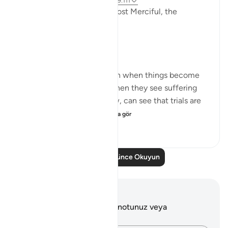
3 yıl önce
·
referans
ayet 9:126-127, 9:111
In the Name of Allah the Most Merciful, the
Especially Merciful,
Perspective and goal.
Many in this world lose faith when things become
difficult. Many lose faith when they see suffering
around them. Selective few, can see that trials are
there for you to ru...
Daha fazla gör
19
3
287
Daha Fazla Düşünce Okuyun
Notlar ve Düşünceler
Bu ayetle ilgili herhangi bir notunuz veya
düşünceniz yok.