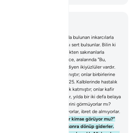
Bağlam içinde okuyun
Bölüm 9, Sayfa 207, Juz 11
123
.
Ey inananlar! Yakınınızda bulunan inkarcılarla
savaşın; sizi kendilerine karşı sert bulsunlar. Bilin ki
Allah, kendisine karşı gelmekten sakınanlarla
beraberdir.
124
.
Bir sure inince, aralarında "Bu,
hanginizin imanını artırdı?" diyen ikiyüzlüler vardır.
İnananların ise imanını artırmıştır; onlar birbirlerine
bunu müjdelemek isterler.
125
.
Kalblerinde hastalık
olanların ise pisliklerine pislik katmıştır; onlar kafir
olarak ölmüşlerdir.
126
.
Onlar, yılda bir iki defa belaya
uğratılıp imtihana çekildiklerini görmüyorlar mı?
Böyleyken yine tevbe etmiyorlar, ibret de almıyorlar.
127
.
Bir sure inince, "Sizi bir kimse görüyor mu?"
diye birbirlerine bakarlar, sonra dönüp giderler.