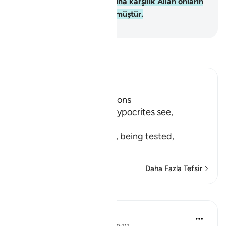
Anlamaz bir güruh olmalarına karşılık Allah onların
kalblerini imandan döndürmüştür.
-
Turkish Translation(Diyanet)
Tefsir okuyun.
Ibn Kathir (Abridged)
Hypocrites suffer Afflictions
Allah says, do not these hypocrites see,
أَنَّهُمْ يُفْتَنُونَ
(that they are put in trial), being tested,
فِى كُلِّ عَامٍ م
…
Devamını oku
Daha Fazla Tefsir
Yansımalar
Razia Zahra