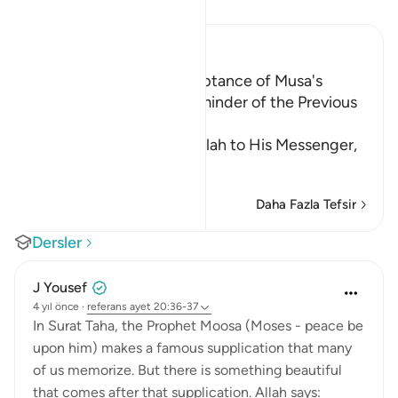
Tefsir okuyun.
Ibn Kathir (Abridged)
Glad Tidings of the acceptance of Musa's
Supplication and the Reminder of the Previous
Blessings
This is a response from Allah to His Messenger,
Musa,
…
Devamını oku
Daha Fazla Tefsir
Dersler
J Yousef
4 yıl önce
·
referans
ayet 20:36-37
In Surat Taha, the Prophet Moosa (Moses - peace be
upon him) makes a famous supplication that many
of us memorize. But there is something beautiful
that comes after that supplication. Allah says: