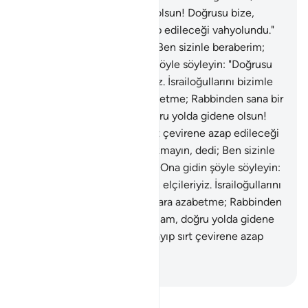
selam, doğru yolda gidene olsun! Doğrusu bize,
yalanlayıp sırt çevirene azap edileceği vahyolundu."
47
.
Allah: Korkmayın, dedi; Ben sizinle beraberim;
görür ve işitirim. Ona gidin şöyle söyleyin: "Doğrusu
biz senin Rabbinin elçileriyiz. İsrailoğullarını bizimle
beraber gönder, onlara azabetme; Rabbinden sana bir
mucize getirdik; selam, doğru yolda gidene olsun!
Doğrusu bize, yalanlayıp sırt çevirene azap edileceği
vahyolundu."
48
.
Allah: Korkmayın, dedi; Ben sizinle
beraberim; görür ve işitirim. Ona gidin şöyle söyleyin:
"Doğrusu biz senin Rabbinin elçileriyiz. İsrailoğullarını
bizimle beraber gönder, onlara azabetme; Rabbinden
sana bir mucize getirdik; selam, doğru yolda gidene
olsun! Doğrusu bize, yalanlayıp sırt çevirene azap
edileceği vahyolundu."
-
Turkish Translation(Diyanet)