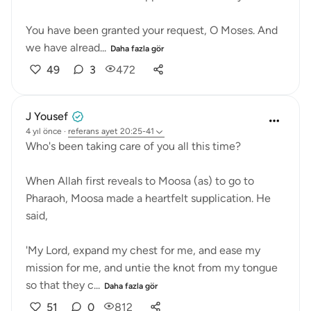
You have been granted your request, O Moses. And
we have alread...
Daha fazla gör
49
3
472
J Yousef
4 yıl önce
·
referans
ayet 20:25-41
Who's been taking care of you all this time?
When Allah first reveals to Moosa (as) to go to
Pharaoh, Moosa made a heartfelt supplication. He
said,
'My Lord, expand my chest for me, and ease my
mission for me, and untie the knot from my tongue
so that they c...
Daha fazla gör
51
0
812