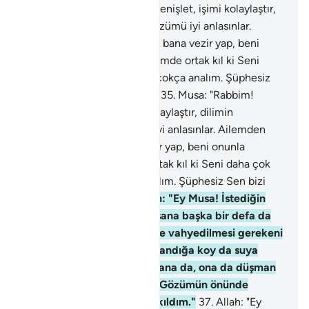
Musa: "Rabbim! Göğsümü genişlet, işimi kolaylaştır,
dilimin düğümünü çöz ki sözümü iyi anlasınlar.
Ailemden kardeşim Harun'u bana vezir yap, beni
onunla destekle, onu görevimde ortak kıl ki Seni
daha çok tesbih edelim ve çokça analım. Şüphesiz
Sen bizi görmektesin" dedi.
35
.
Musa: "Rabbim!
Göğsümü genişlet, işimi kolaylaştır, dilimin
düğümünü çöz ki sözümü iyi anlasınlar. Ailemden
kardeşim Harun'u bana vezir yap, beni onunla
destekle, onu görevimde ortak kıl ki Seni daha çok
tesbih edelim ve çokça analım. Şüphesiz Sen bizi
görmektesin" dedi.
36
.
Allah: "Ey Musa! İstediğin
sana verildi" dedi, "Zaten sana başka bir defa da
iyilikte bulunmuş ve annene vahyedilmesi gerekeni
vahyetmiştik: Musa'yı bir sandığa koy da suya
bırak; su onu kıyıya atar, Bana da, ona da düşman
olan biri onu alır. Ey Musa! Gözümün önünde
yetişesin diye seni sevimli kıldım."
37
.
Allah: "Ey