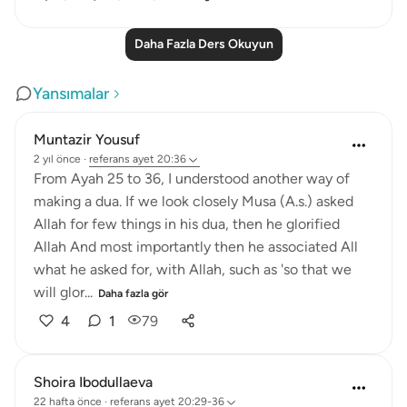
Daha Fazla Ders Okuyun
Yansımalar
Muntazir Yousuf
2 yıl önce
·
referans
ayet 20:36
From Ayah 25 to 36, I understood another way of
making a dua. If we look closely Musa (A.s.) asked
Allah for few things in his dua, then he glorified
Allah And most importantly then he associated All
what he asked for, with Allah, such as 'so that we
will glor...
Daha fazla gör
4
1
79
Shoira Ibodullaeva
22 hafta önce
·
referans
ayet 20:29-36