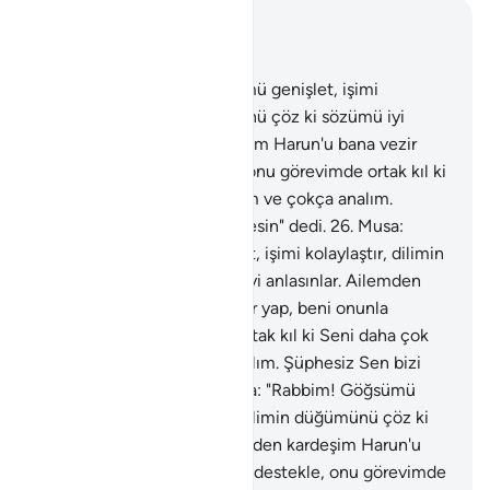
Bağlam içinde okuyun
Bölüm 20, Sayfa 313, Juz 16
25
.
Musa: "Rabbim! Göğsümü genişlet, işimi
kolaylaştır, dilimin düğümünü çöz ki sözümü iyi
anlasınlar. Ailemden kardeşim Harun'u bana vezir
yap, beni onunla destekle, onu görevimde ortak kıl ki
Seni daha çok tesbih edelim ve çokça analım.
Şüphesiz Sen bizi görmektesin" dedi.
26
.
Musa:
"Rabbim! Göğsümü genişlet, işimi kolaylaştır, dilimin
düğümünü çöz ki sözümü iyi anlasınlar. Ailemden
kardeşim Harun'u bana vezir yap, beni onunla
destekle, onu görevimde ortak kıl ki Seni daha çok
tesbih edelim ve çokça analım. Şüphesiz Sen bizi
görmektesin" dedi.
27
.
Musa: "Rabbim! Göğsümü
genişlet, işimi kolaylaştır, dilimin düğümünü çöz ki
sözümü iyi anlasınlar. Ailemden kardeşim Harun'u
bana vezir yap, beni onunla destekle, onu görevimde