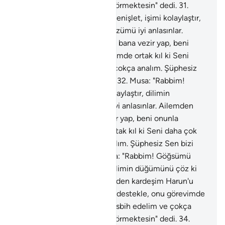
analım. Şüphesiz Sen bizi görmektesin" dedi.
31
.
Musa: "Rabbim! Göğsümü genişlet, işimi kolaylaştır,
dilimin düğümünü çöz ki sözümü iyi anlasınlar.
Ailemden kardeşim Harun'u bana vezir yap, beni
onunla destekle, onu görevimde ortak kıl ki Seni
daha çok tesbih edelim ve çokça analım. Şüphesiz
Sen bizi görmektesin" dedi.
32
.
Musa: "Rabbim!
Göğsümü genişlet, işimi kolaylaştır, dilimin
düğümünü çöz ki sözümü iyi anlasınlar. Ailemden
kardeşim Harun'u bana vezir yap, beni onunla
destekle, onu görevimde ortak kıl ki Seni daha çok
tesbih edelim ve çokça analım. Şüphesiz Sen bizi
görmektesin" dedi.
33
.
Musa: "Rabbim! Göğsümü
genişlet, işimi kolaylaştır, dilimin düğümünü çöz ki
sözümü iyi anlasınlar. Ailemden kardeşim Harun'u
bana vezir yap, beni onunla destekle, onu görevimde
ortak kıl ki Seni daha çok tesbih edelim ve çokça
analım. Şüphesiz Sen bizi görmektesin" dedi.
34
.