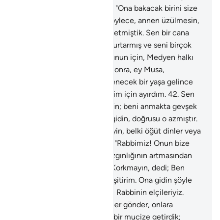
Firavun'un sarayına giderek: "Ona bakacak birini size
göstereyim mi?" diyordu. Böylece, annen üzülmesin,
sevinsin diye, seni ona iade etmiştik. Sen bir cana
kıymıştın, seni üzüntüden kurtarmış ve seni birçok
musibetlerle denemiştik. Bunun için, Medyen halkı
arasında yıllarca kalmıştın. Sonra, ey Musa,
peygamberlik görevini yüklenecek bir yaşa gelince
dönüp geldin.
41
.
Seni kendim için ayırdım.
42
.
Sen
ve kardeşin, ayetlerimle gidin; beni anmakta gevşek
davranmayın.
43
.
Firavun'a gidin, doğrusu o azmıştır.
44
.
Ona yumuşak söz söyleyin, belki öğüt dinler veya
korkar.
45
.
Musa ve kardeşi: "Rabbimiz! Onun bize
kötülük etmesinden veya azgınlığının artmasından
korkarız" dediler.
46
.
Allah: Korkmayın, dedi; Ben
sizinle beraberim; görür ve işitirim. Ona gidin şöyle
söyleyin: "Doğrusu biz senin Rabbinin elçileriyiz.
İsrailoğullarını bizimle beraber gönder, onlara
azabetme; Rabbinden sana bir mucize getirdik;