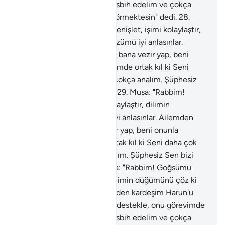
ortak kıl ki Seni daha çok tesbih edelim ve çokça
analım. Şüphesiz Sen bizi görmektesin" dedi.
28
.
Musa: "Rabbim! Göğsümü genişlet, işimi kolaylaştır,
dilimin düğümünü çöz ki sözümü iyi anlasınlar.
Ailemden kardeşim Harun'u bana vezir yap, beni
onunla destekle, onu görevimde ortak kıl ki Seni
daha çok tesbih edelim ve çokça analım. Şüphesiz
Sen bizi görmektesin" dedi.
29
.
Musa: "Rabbim!
Göğsümü genişlet, işimi kolaylaştır, dilimin
düğümünü çöz ki sözümü iyi anlasınlar. Ailemden
kardeşim Harun'u bana vezir yap, beni onunla
destekle, onu görevimde ortak kıl ki Seni daha çok
tesbih edelim ve çokça analım. Şüphesiz Sen bizi
görmektesin" dedi.
30
.
Musa: "Rabbim! Göğsümü
genişlet, işimi kolaylaştır, dilimin düğümünü çöz ki
sözümü iyi anlasınlar. Ailemden kardeşim Harun'u
bana vezir yap, beni onunla destekle, onu görevimde
ortak kıl ki Seni daha çok tesbih edelim ve çokça