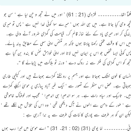
فلمآ اتھا۔۔۔۔۔۔۔۔۔۔ فتردی (21 : 61) ’ اور میں نے تجھ و چن لیا ہے ‘ سن جو
کچھ وحی کیا جاتا ہے۔ میں ہی اللہ ہوں ‘ میرے سوا کوئی خدا نہیں ہے ‘ پس تو میری
بندگی کر اور میری یاد کے لئے نماز قائم کر۔ قیامت کی گھڑی ضرور آنے والی ہے۔
میں اس کا وقت مخفی رکھنا چاہتا ہوں تاکہ ہر متنفس اپنی سعی کے مطابق بدلہ پائے۔
پس کوئی ایسا شخص جو اس پر ایمان نہیں لاتا اور اپنی خواہش نفس کا بندہ بن گیا ہے
تجھ کو اس گھڑی کی فکر سے نہ روک دے ‘ ورنہ تو ہلاکت میں پڑجائے گا “۔
انسان کا خون خشک ہوجاتا ہے اور جسم پر رونگٹے کھڑے ہوجاتے ہیں اور کپکپی طاری
ہوجاتی ہے۔ محض اس منظر کے تصور سے ‘ ایک غیر آباد پہاڑی پر موسیٰ اکیلے کھڑے
ہیں۔ تاریک اور سیاہ رات ہے۔ ہر سو اندھیرا ہی اندھیرا ‘ عجیب اور خوفناک خاموشی
ہے ‘ طور کے دامن سے انہوں نے آگ دیکھی تھی ‘ وہ اس کی تلاش میں نکلے تھے ‘
لیکن ان کو ہر طرف سے پوری کائنات کی طرف سے یہ ندا آرہی ہے :
انی۔۔۔۔۔۔۔۔۔۔ لما یوحی (31) (02 : 21۔ 31) ” اے موسیٰ میں تیرا رب ہوں