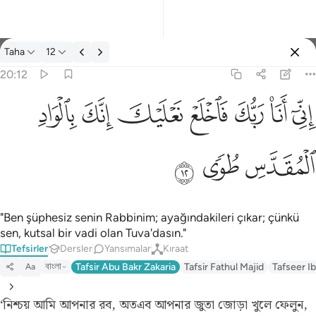
Tefsir: Taha 20:12
Taha
12
Giriş yap
20:12
اني انا ربك فاخلع نعليك انك بالواد المقدس طوى ١٢
ﲺ
ﲻ
ﲼ
ﲽ
ﲾ
ﲿ
ﳀ
إِنِّىٓ أَنَا۠ رَبُّكَ فَٱخْلَعْ نَعْلَيْكَ ۖ إِنَّكَ بِٱلْوَادِ ٱلْمُقَدَّسِ طُوًۭى ١٢
ﳁ
ﳂ
ﳃ
"Ben şüphesiz senin Rabbinim; ayağındakileri çıkar; çünkü
sen, kutsal bir vadi olan Tuva'dasın."
Tefsirler
Dersler
Yansımalar
Kıraat
বাংলা
Tafsir Abu Bakr Zakaria
Tafsir Fathul Majid
Tafseer Ib
Aa
‘নিশ্চয় আমি আপনার রব, অতএব আপনার জুতা জোড়া খুলে ফেলুন,