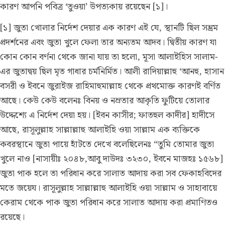
কারণ আপনি পবিত্র ‘তুওয়া’ উপত্যকায় রয়েছেন [১]।
[১] জুতা খোলার নির্দেশ দেয়ার এক কারণ এই যে, স্থানটি ছিল সম্ভ্রম
প্রদর্শনের এবং জুতা খুলে ফেলা তার অন্যতম আদব। দ্বিতীয় কারণ যা
কোন কোন বর্ণনা থেকে জানা যায় তা হলো, মূসা আলাইহিস সালাম-
এর জুতাদ্বয় ছিল মৃত গাধার চর্মনির্মিত। আলী রাদিয়াল্লাহু ‘আনহু, হাসান
বসরী ও ইবনে জুরাইজ রাহিমাহুমাল্লাহ থেকে প্রথমোক্ত কারণই বর্ণিত
আছে। কেউ কেউ বলেনঃ বিনয় ও নম্রতার আকৃতি ফুটিয়ে তোলার
উদ্দেশ্যে এ নির্দেশ দেয়া হয়। [ইবন কাসীর; ফাতহুল কাদীর] হাদীসে
আছে, রাসূলুল্লাহ সাল্লাল্লাহু আলাইহি ওয়া সাল্লাম এক ব্যক্তিকে
কবরস্থানে জুতা পায়ে হাঁটতে দেখে বলেছিলেনঃ “তুমি তোমার জুতা
খুলে নাও [নাসায়ীঃ ২০৪৮,আবু দাউদঃ ৩২৩০, ইবনে মাজহঃ ১৫৬৮]
জুতা পাক হলে তা পরিধান করে সালাত আদায় করা সব ফেকাহবিদের
মতে জয়েয। রাসূলুল্লাহ সাল্লাল্লাহু আলাইহি ওয়া সাল্লাম ও সাহাবায়ে
কেরাম থেকে পাক জুতা পরিধান করে সালাত আদায় করা প্রমাণিতও
রয়েছে।