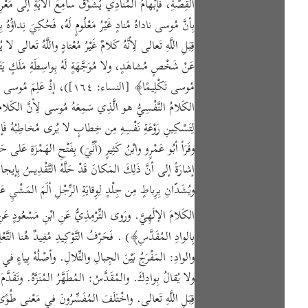
القِصَّةِ، فَإبْهامُ المُنادِي يُشَوِّقُ سامِعَ الآيَةِ إلى مَعْرِف
قِبَلِ اللَّهِ تَعالى لِأنَّهُ كَلامٌ غَيْرُ مُعْتادٍ واللَّهُ تَعالى لا 
عَنْ شَخْصٍ مُشاهَدٍ، ولا مُوَجَّهَةٍ لَهُ بِواسِطَةِ مَلَكٍ يَتَوَلّى
مُوسى تَكْلِيمًا﴾ [النساء: ٦٤
الكَلامُ النَّفْسِيُّ هو الَّذِي سَمِعَهُ مُوسى لِأنَّ الكَلامَ ال
لِتَسْكِينِ رَوْعَةِ نَفْسِهِ مِن خِطابٍ لا يُرى مُخاطِبُهُ فَإنَّ 
وقَرَأ أبُو عَمْرٍو وابْنُ كَثِيرٍ (أنِّيَ) بِفَتْحِ الهَمْزَةِ عَلى حَذ
ويُشَدّانِ بِرِباطٍ مِن جِلْدٍ لِوِقايَةِ الرِّجْلِ ألَمَ المَشْيِ ع
الكَلامَ الإلَهِيَّ. ورَوى التِّرْمِذِيُّ عَنِ ابْنِ مَسْعُودٍ ع
بِالوادِ المُقَدَّسِ﴾) . فَحَرْفُ التَّوْكِيدِ مُفِيدٌ هُنا التَّع
والوادِ: المَفْرَجُ بَيْنَ الجِبالِ والتِّلالِ. وأصْلُهُ بِياءٍ في
ولا يُقالُ بِوادِكَ. والمُقَدَّسُ: المُطَهَّرُ المُنَزَّهُ. وتَقَدَّ
قِبَلِ اللَّهِ تَعالى. واخْتَلَفَ المُفَسِّرُونَ في مَعْنى طُوً