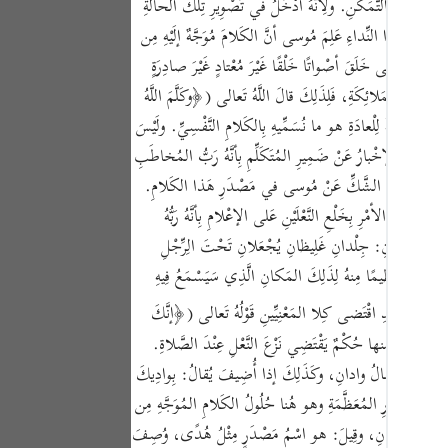
ْسِ كَمالَ التَّمَكُّنِ. ولِأنَّهُ أدْخَلُ في تَصْوِيرِ تِلْكَ الحالَةِ
Portu
-١٩٦)وجُمْلَةُ (﴿إنِّيَ أنا رَبُّكَ﴾) بَيانٌ لِجُمْلَةِ (نُودِيَ) . وبِهَذا النِّداءِ عَلِمَ مُوسى أنَّ الكَلامَ مُوَجَّهٌ إلَيْهِ مِن
русск
َرِ، فاللَّهُ تَعالى خَلَقَ أصْواتًا خَلْقًا غَيْرَ مُعْتادٍ غَيْرَ صادِرَةٍ
بِواسِطَةِ المَلائِكَةِ، فَلِذَلِكَ قالَ اللَّهُ تَعالى (﴿وكَلَّمَ اللَّهُ
Shqip
َ الأصْواتُ الخارِقَةُ لِلْعادَةِ هو ما نُسَمِّيهِ بِالكَلامِ النَّفْسِيِّ. ولَيْسَ
ภาษา
أسْماعِ. والإخْبارُ عَنْ ضَمِيرِ المُتَكَلِّمِ بِأنَّهُ رَبُّ المُخاطَبِ
Türkç
تِهِ دَفْعًا لِتَطَرُّقِ الشَّكِّ عَنْ مُوسى في مَصْدَرِ هَذا الكَلامِ.
َفْرِيعُ الأمْرِ بِخَلْعِ النَّعْلَيْنِ عَلى الإعْلامِ بِأنَّهُ رَبُّهُ
اردو
إشارَةً إلى أنَّ ذَلِكَ المَكانَ قَدْ حَلَّهُ التَّقْدِيسُ بِإيجادِ كَلامٍ مِن عِنْدِ اللَّهِ فِيهِ. والخَلْعُ: فَصَلُ شَيْءٍ عَنْ شَيْءٍ كانَ مُتَّصِلًا بِهِ. (ص-١٩٧)والنَّعْلانِ: جِلْدانِ غَلِيظانِ يُجْعَلانِ تَحْتَ الِرِّجْلِ
简体
َعْلَيْهِ تَعْظِيمًا مِنهُ لِذَلِكَ المَكانِ الَّذِي سَيَسْمَعُ فِيهِ
Melay
ُشُوعٍ. وقَدِ اقْتَضى كِلا المَعْنِيِّينِ قَوْلُهُ تَعالى (﴿إنَّكَ
Españ
ا يُؤْخَذُ مِنها حُكْمٌ يَقْتَضِي نَزْعَ النَّعْلِ عِنْدَ الصَّلاةِ.
الُ: وادِيانِ ولا يُقالُ وادانِ، وكَذَلِكَ إذا أُضِيفَ يُقالُ: بِوادِيكَ
Kiswah
يها مِنَ الأُمُورِ المُعَظَّمَةِ وهو هُنا حُلُولُ الكَلامِ المُوَجَّهِ مِن
Tiếng 
ْمٌ لِذَلِكَ المَكانِ، وقِيلَ: هو اسْمُ مَصْدَرٍ مِثْلُ هُدًى، وُصِفَ