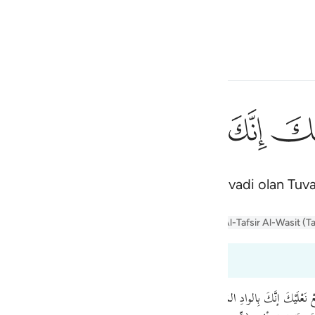
çin
Giriş yap
h
ﲿ
ﳀ
ﳁ
ﳂ
ﳃ
ان
إِنِّىٓ أَنَا۠ رَب
dakileri çıkar; çünkü sen, kutsal bir vadi olan Tuva
ف
is
er Jalalayn
Tafseer Al-Baghawi
Tafsir Al-Tabari
Al-Tafsir Al-Wasit (T
esia
tefsir okuyorsunuz
no
َعْلَيْكَ إنَّكَ بِالوادِ المُقَدَّسِ طُوى﴾ ﴿وأنا اخْتَرْتُكَ فاسْتَمِعْ لِما يُوحى﴾ . بُنِيَ فِعْل