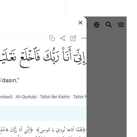
Giriş yap
ﲺ
ﲻ
ﲼ
ﲽ
ﲾ
'dasın."
السعدي Al-Sa'di
Tafsir Muyassar
Tafsir Ibn Kathir
Al-Qurtubi
antawi)
﴿فَلَمّا أتاها نُودِيَ يا مُوسى﴾ ﴿إنِّيَ أنا رَبُّكَ فاخْلَعْ ن