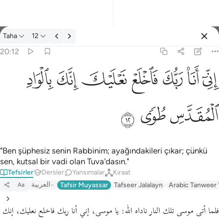
Tefsir: Taha 20:12
Taha
12
Giriş yap
20:12
اني انا ربك فاخلع نعليك انك بالواد المقدس طوى ١٢
ﲺ
ﲻ
ﲼ
ﲽ
ﲾ
ﲿ
ﳀ
إِنِّىٓ أَنَا۠ رَبُّكَ فَٱخْلَعْ نَعْلَيْكَ ۖ إِنَّكَ بِٱلْوَادِ ٱلْمُقَدَّسِ طُوًۭى ١٢
ﳁ
ﳂ
ﳃ
"Ben şüphesiz senin Rabbinim; ayağındakileri çıkar; çünkü
sen, kutsal bir vadi olan Tuva'dasın."
Tefsirler
Dersler
Yansımalar
Kıraat
العربية
Tafsir Muyassar
Tafseer Jalalayn
Arabic Tanweer 
Aa
فلما أتى موسى تلك النار ناداه الله:
يا موسى، إني أنا ربك فاخلع نعليك، إنك