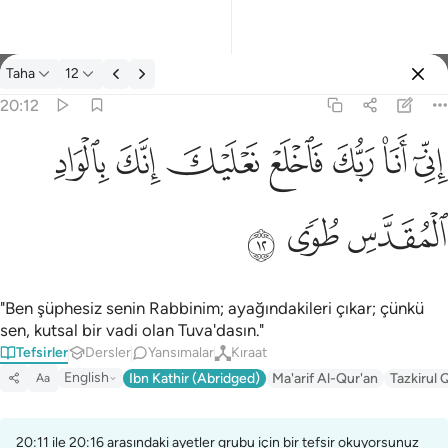
Tefsir: Taha 20:12
Taha
12
Giriş yap
20:12
اني انا ربك فاخلع نعليك انك بالواد المقدس طوى ١٢
ﲺ
ﲻ
ﲼ
ﲽ
ﲾ
ﲿ
ﳀ
إِنِّىٓ أَنَا۠ رَبُّكَ فَٱخْلَعْ نَعْلَيْكَ ۖ إِنَّكَ بِٱلْوَادِ ٱلْمُقَدَّسِ طُوًۭى ١٢
ﳁ
ﳂ
ﳃ
"Ben şüphesiz senin Rabbinim; ayağındakileri çıkar; çünkü
sen, kutsal bir vadi olan Tuva'dasın."
Tefsirler
Dersler
Yansımalar
Kıraat
English
Ibn Kathir (Abridged)
Ma'arif Al-Qur'an
Tazkirul 
Aa
20:11 ile 20:16 arasındaki ayetler grubu için bir tefsir okuyorsunuz