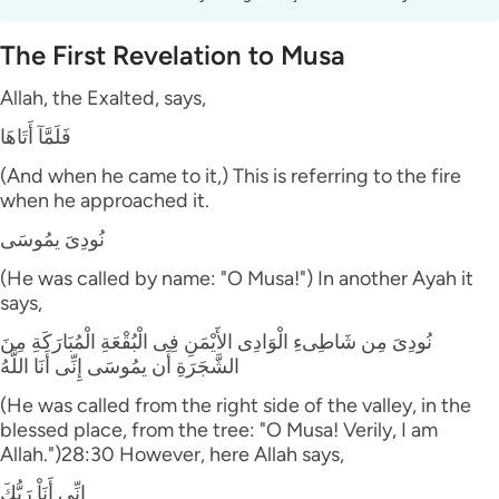
The First Revelation to Musa
Allah, the Exalted, says,
فَلَمَّآ أَتَاهَا
(And when he came to it,) This is referring to the fire
when he approached it.
نُودِىَ يمُوسَى
(He was called by name: "O Musa!") In another Ayah it
says,
نُودِىَ مِن شَاطِىءِ الْوَادِى الأَيْمَنِ فِى الْبُقْعَةِ الْمُبَارَكَةِ مِنَ
الشَّجَرَةِ أَن يمُوسَى إِنِّى أَنَا اللَّهُ
(He was called from the right side of the valley, in the
blessed place, from the tree: "O Musa! Verily, I am
Allah.")28:30 However, here Allah says,
إِنِّى أَنَاْ رَبُّكَ