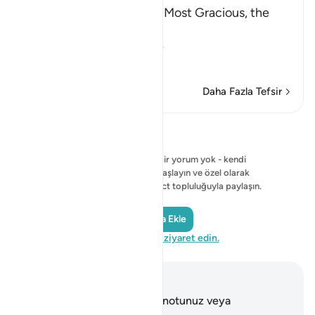
In the Name of Allah, the Most Gracious, the
Most Merciful.
The Qur'an and the Disbe
…
Devamını oku
Daha Fazla Tefsir
Yansımalar
Şu anda gösterilecek bir yorum yok - kendi
yorumunuzu yazmaya başlayın ve özel olarak
kaydedin veya QuranReflect topluluğuyla paylaşın.
Yansıma Ekle
QuranReflect'i ziyaret edin.
Notlar ve Düşünceler
Bu ayetle ilgili herhangi bir notunuz veya