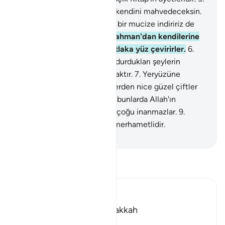
İnanmıyorlar diye nerdeyse kendini mahvedeceksin.
4
.
Biz dilesek onlara gökten bir mucize indiririz de
ona boyun eğip kalırlar.
5
.
Rahman'dan kendilerine
gelen her yeni öğütten mutlaka yüz çevirirler.
6
.
Evet, yalanladılar; alay edip durdukları şeylerin
haberleri kendilerine ulaşacaktır.
7
.
Yeryüzüne
bakmazlar mı? Orada, bitkilerden nice güzel çiftler
yetiştirmişizdir.
8
.
Şüphesiz bunlarda Allah'ın
kudretine işaret vardır, ama çoğu inanmazlar.
9
.
Rabbin şüphesiz güçlüdür, merhametlidir.
-
Turkish Translation(Diyanet)
Tefsir okuyun.
Ibn Kathir (Abridged)
Which was revealed in Makkah
بِسْمِ اللَّهِ الرَّحْمَـنِ الرَّحِيمِ