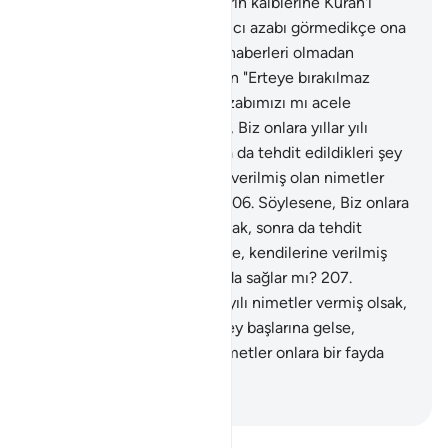
geliverecektir.
202
.
Suçluların kalblerine Kuran'ı
böylece sokarız da, can yakıcı azabı görmedikçe ona
inanmazlar. Bu azap onlara haberleri olmadan
geliverecektir.
203
.
O zaman "Erteye bırakılmaz
mıyız?" derler.
204
.
Bizim azabımızı mı acele
istiyorlardı?
205
.
Söylesene, Biz onlara yıllar yılı
nimetler vermiş olsak, sonra da tehdit edildikleri şey
başlarına gelse, kendilerine verilmiş olan nimetler
onlara bir fayda sağlar mı?
206
.
Söylesene, Biz onlara
yıllar yılı nimetler vermiş olsak, sonra da tehdit
edildikleri şey başlarına gelse, kendilerine verilmiş
olan nimetler onlara bir fayda sağlar mı?
207
.
Söylesene, Biz onlara yıllar yılı nimetler vermiş olsak,
sonra da tehdit edildikleri şey başlarına gelse,
kendilerine verilmiş olan nimetler onlara bir fayda
sağlar mı?
-
Turkish Translation(Diyanet)