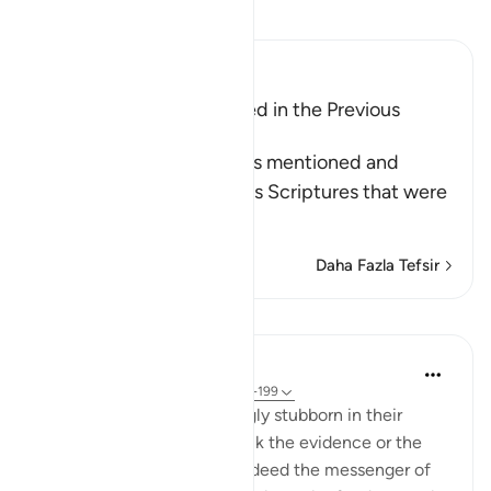
Tefsir okuyun.
Ibn Kathir (Abridged)
The Qur'an was mentioned in the Previous
Scriptures
Allah says: this Qur'an was mentioned and
referred to in the previous Scriptures that were
left beh
…
Devamını oku
Daha Fazla Tefsir
Dersler
In the Shade of the Quran
31 hafta önce
·
referans
ayet 26:198-199
The idolaters were knowingly stubborn in their
opposition. They did not lack the evidence or the
proof that the Prophet is indeed the messenger of