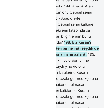
193
.
Apaçık Arap diliyle, uyaranlardan olman için onu
Cebrail senin kalbine indirmiştir.
194
.
Apaçık Arap
diliyle, uyaranlardan olman için onu Cebrail senin
kalbine indirmiştir.
195
.
Apaçık Arap diliyle,
uyaranlardan olman için onu Cebrail senin kalbine
indirmiştir.
196
.
O, daha öncekilerin kitabında da
zikredilmiştir.
197
.
İsrailoğulları bilginlerinin bunu
bilmeye bir delilleri yok muydu?
198
.
Biz Kuran'ı
Arapça bilmeyen kimselerden birine indirseydik de
o bunları okusaydı yine de ona inanmazlardı.
199
.
Biz Kuran'ı Arapça bilmeyen kimselerden birine
indirseydik de o bunları okusaydı yine de ona
inanmazlardı.
200
.
Suçluların kalblerine Kuran'ı
böylece sokarız da, can yakıcı azabı görmedikçe ona
inanmazlar. Bu azap onlara haberleri olmadan
geliverecektir.
201
.
Suçluların kalblerine Kuran'ı
böylece sokarız da, can yakıcı azabı görmedikçe ona
inanmazlar. Bu azap onlara haberleri olmadan