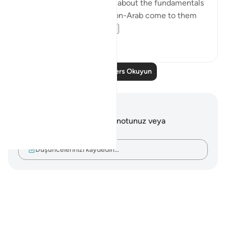
God and that his preaching about the fundamentals
of the faith is true. Had a non-Arab come to them
and recited t...
Daha fazla gör
0
0
Daha Fazla Ders Okuyun
Notlar ve Düşünceler
Bu ayetle ilgili herhangi bir notunuz veya
düşünceniz yok.
Düşüncelerinizi kaydedin…