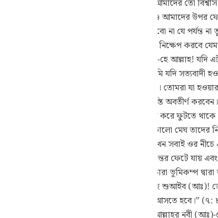
েই। তুমি তো আমাদের মতই একজন মানুষ। আর আমাদের তো বিশ্বাস যে,
guês
 যদি সত্যিই নবী হয়ে থাকো তবে আকাশের একটি খণ্ড আমাদের উপর ফ
ий
 (সঃ)-কে বলেছিলঃ “আমরা তোমার উপর ঈমান আনবো না যে পর্যন্ত না 
ঃ “অথবা তুমি আকাশের একটা খণ্ড আমাদের উপর নিক্ষেপ করবে যেমন
বে।” অন্য এক আয়াতে রয়েছেঃ “তারা বলেছিল-হে আল্লাহ! যদি এট
ไทย
নুরূপভাবে ঐ কাফির অজ্ঞ লোকেরা বলেছিলঃ “তুমি যদি সত্যবাদী
e
া কর আমার প্রতিপালক তা ভালরূপে অবগত আছেন। তোমরা যা হওয়ার
াকো তবে তিনি অনতিবিলম্বে তোমাদের উপর ঐ শাস্তি অবতীর্ণ করবেন। শ
রম অনুভব করে। সাত দিন পর্যন্ত যমীন যেন টগবগ করে ফুটতে থাকে। কো
中文
রতে থাকে। সাত দিন পর তারা দেখতে পায় যে, একখণ্ড কালো মেঘ তাদে
 পড়েছিল। ঐ মেঘ দেখে তারা ওর নীচে বসে পড়ে। যখন সবাই ওর নীচে এ
u
তে শুরু করে এবং এমন ভীষণ শব্দ করে যে, তাদের অন্তর ফেটে যায় এব
ol
ায়ে আ’রাফে রয়েছেঃ (আরবি) অর্থাৎ “অতঃপর তারা ভূমিকম্প দ্বারা
ili
টা এই কারণে যে, তারা বলেছিলঃ(আরবি) অর্থাৎ “হে শুআইব (আঃ)! ত
ই অথবা তোমাদেরকে আমাদের ধর্মাদর্শে ফিরে আসতে হবে।” (৭: ৮৮) 
Việt
ত করলো।” (১১:৬৭) এটা এই কারণে যে, তারা আল্লাহর নবী (আঃ)-কে