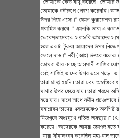
“তোমাকে কেউ যাদু করেছে। তোমার জ্ঞান ঠিক ন
Portu
তোমাকে নবীরূপে প্রেরণ করেননি। আচ্ছা, তুমি
русск
উপর নিয়ে এসো।” যেমন কুরায়েশরা রাসূলুল্লাহ
প্রবাহিত করবে।” এমনকি তারা এ কথাও বলেছিল
Shqip
ফেরেশতাদেরকে সরাসরি আমাদের সামনে নিয়ে আস
ภาษา
হতে একটা টুকরা আমাদের উপর নিক্ষেপ কর।” অ
Türkç
ফেলে দাও।” নবী (আঃ) উত্তরে বলেনঃ তোমরা য
তোমরা তাঁর কাছে আসমানী শাস্তির যোগ্য হয়ে থ
اردو
সেই শাস্তিই তাদের উপর এসে পড়ে। তারা কঠিন গ
简体
তারা প্রাপ্ত হয়নি। তারা চরম অস্বস্তিবোধ ক
মাথার উপর ছেয়ে যায়। তারা গরমে অস্থির হয়ে
Melay
হয়ে যায়। সাথে সাথে যমীন প্রচণ্ডভাবে টান দি
Españ
মহাপ্লাবন তাদের একজনকেও অবশিষ্ট রাখেনি। সূর
Kiswah
নিজগৃহে অধঃমুখে পতিত অবস্থায়।” (৭: ৭৮) এ
করেছে। ভাদেরকে আমরা জনপদ হতে বহিষ্কার করব
Tiếng 
“যারা সীমালংঘন করেছিল মহা-নাদ তাদেরকে আঘা