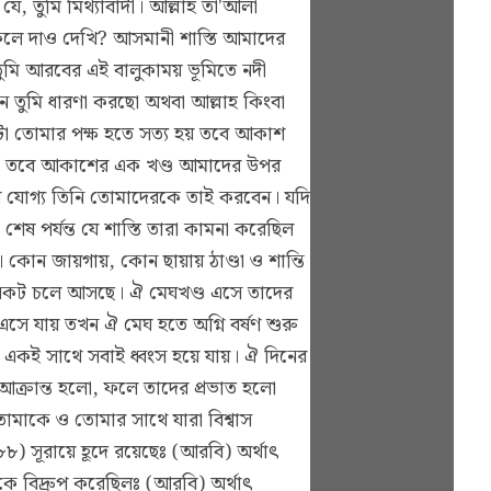
 তুমি মিথ্যাবাদী। আল্লাহ তা'আলা
েলে দাও দেখি? আসমানী শাস্তি আমাদের
তুমি আরবের এই বালুকাময় ভূমিতে নদী
 তুমি ধারণা করছো অথবা আল্লাহ কিংবা
া তোমার পক্ষ হতে সত্য হয় তবে আকাশ
 হও তবে আকাশের এক খণ্ড আমাদের উপর
 যোগ্য তিনি তোমাদেরকে তাই করবেন। যদি
েষ পর্যন্ত যে শাস্তি তারা কামনা করেছিল
ন জায়গায়, কোন ছায়ায় ঠাণ্ডা ও শান্তি
র নিকট চলে আসছে। ঐ মেঘখণ্ড এসে তাদের
সে যায় তখন ঐ মেঘ হতে অগ্নি বর্ষণ শুরু
ং একই সাথে সবাই ধ্বংস হয়ে যায়। ঐ দিনের
 আক্রান্ত হলো, ফলে তাদের প্রভাত হলো
োমাকে ও তোমার সাথে যারা বিশ্বাস
সূরায়ে হূদে রয়েছেঃ (আরবি) অর্থাৎ
 বিদ্রুপ করেছিলঃ (আরবি) অর্থাৎ