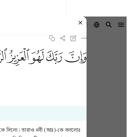
Giriş yap
ﱽ
ﱾ
ﱿ
ﲀ
ﲁ
নবীকে দিলো। তারাও নবী (আঃ)-কে বললোঃ