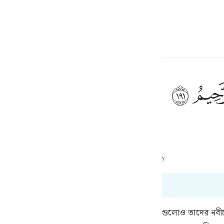
çin
Giriş yap
h
ﲂ
lidir.
ف
is
Majid
Tafsir Abu Bakr Zakaria
Tafsir Ahsanul Bayaan
esia
r tefsir okuyorsunuz
no
য় তাদের নবীকে যে উত্তর দিয়েছিল ঐ উত্তরই এই লোকগুলোও তাদের 