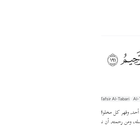
çin
Giriş yap
h
ﲂ
lidir.
ف
is
ayn
Arabic Tanweer Tafseer
Tafseer Al-Baghawi
Tafsir Al-Tabari
Al-
esia
, عن إدراك أحد, وقهر كل مخلوق. الرَّحِيمُ الذي الرحمة وصفه ومن آثارها, جميع الخي
no
سله، ومن رحمته, أن نجى أولياءه ومن اتبعهم من المؤمنين