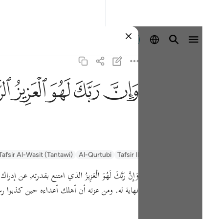
Giriş yap
ﱽ
ﱾ
ﱿ
ﲀ
ﲁ
Tafsir Al-Wasit (Tantawi)
Al-Qurtubi
Tafsir Ibn Kathir
Tafsir Muyassar
وَإِنَّ رَبَّكَ لَهُوَ الْعَزِيزُ الذي امتنع بقدرته
نهاية له. ومن عزته أن أهلك أعداءه حين كذبوا ر.