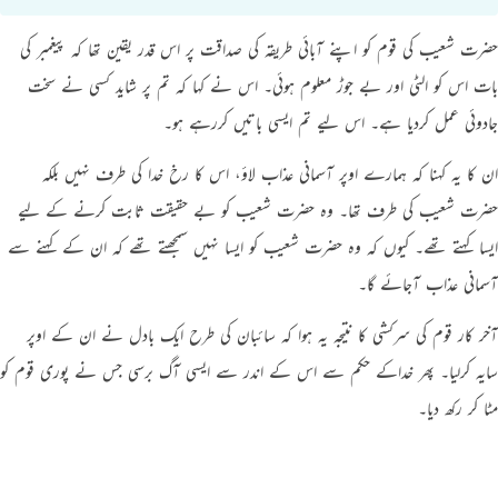
حضرت شعیب کی قوم کو اپنے آبائی طریقہ کی صداقت پر اس قدر یقین تھا کہ پیغمبر کی
بات اس کو الٹی اور بے جوڑ معلوم ہوئی۔ اس نے کہا کہ تم پر شاید کسی نے سخت
جادوئي عمل کردیا ہے۔ اس ليے تم ایسی باتیں کررہے ہو۔
ان کا یہ کہنا کہ ہمارے اوپر آسمانی عذاب لاؤ، اس کا رخ خدا کی طرف نہیں بلکہ
حضرت شعیب کی طرف تھا۔ وہ حضرت شعیب کو بے حقیقت ثابت کرنے کے ليے
ایسا کہتے تھے۔ کیوں کہ وہ حضرت شعیب کو ایسا نہیں سمجھتے تھے کہ ان کے کہنے سے
آسمانی عذاب آجائے گا۔
آخر کار قوم کی سرکشی کا نتیجہ یہ ہوا کہ سائبان کی طرح ایک بادل نے ان کے اوپر
سایہ کرلیا۔ پھر خداکے حکم سے اس کے اندر سے ایسی آگ برسی جس نے پوری قوم کو
مٹا کر رکھ دیا۔