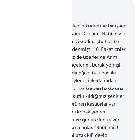
Bağlam içinde okuyun
Bölüm 34, Sayfa 430, Juz 22
15
.
Sebelilerin yurtlarında Allah'ın kudretine bir işaret
vardır: Sağlı sollu iki bahçe vardı. Onlara: "Rabbinizin
verdiği rızıktan yiyin ve O'na şükredin. İşte hoş bir
şehir ve bağışlayan bir Rab" denmişti.
16
.
Fakat onlar
yüz çevirdiler; bunun için Biz de üzerlerine Arim
selini gönderdik, onların bahçelerini, buruk yemişli,
ılgınlık ve içinde biraz da sedir ağacı bulunan iki
bahçeye çevirdik.
17
.
İşte böylece, inkarlarından
ötürü onları cezalandırdık. Biz nankörden başkasına
ceza mı veririz?
18
.
Onlarla, kutlu kıldığımız şehirler
arasında, karşıdan karşıya görünen kasabalar var
etmiş, oraları gezilecek belirli konak yerleri
yapmıştık, "Oralarda geceleri ve gündüzleri güven
içinde gezin" demiştik.
19
.
Ama onlar: "Rabbimiz!
Yolculuklarımızın mesafesini uzak kıl" deyip