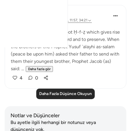
J Yousef
8 yıl önce
·
referans
ayet 42:6, 12:64, 11:57, 34:21
Yayınlanan
The 99 Names of Allah
Al-Ḥafīẓ comes from the root Ḥ-f-ẓ which gives rise
to meanings such as to guard and to preserve. When
the brothers of the Prophet Yusuf `alayhi as-salam
(peace be upon him) asked their father to send with
them their youngest brother, Prophet Jacob (as)
said: ...
Daha fazla gör
4
0
Daha Fazla Düşünce Okuyun
Notlar ve Düşünceler
Bu ayetle ilgili herhangi bir notunuz veya
düşünceniz yok.