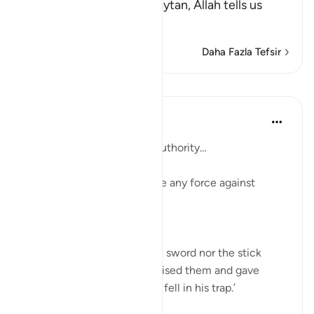
their desires, and the Shaytan, Allah tells us
about
…
Devamını oku
Daha Fazla Tefsir
Dersler
Taimiyyah Zubair
3 yıl önce
·
referans
ayet 34:21
And he had over them no authority…
Meaning ’Iblīs does not have any force against
people.
So Ḥasan Al-Baṣrī said,
‘Neither did Shaiṭān use the sword nor the stick
against them, he only promised them and gave
them false hopes, and they fell in his trap.’