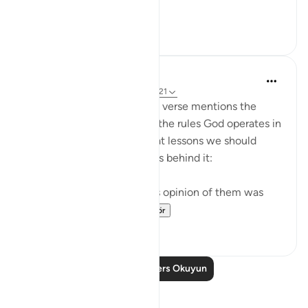
...
Daha fazla gör
18
3
In the Shade of the Quran
31 hafta önce
·
referans
ayet 34:20-21
As the story concludes, the verse mentions the
overall divine planning and the rules God operates in
life generally. It tells us what lessons we should
draw from this and what lies behind it:
"Indeed Iblis proved that his opinion of them was
right: they all f...
Daha fazla gör
0
0
Daha Fazla Ders Okuyun
Yansımalar