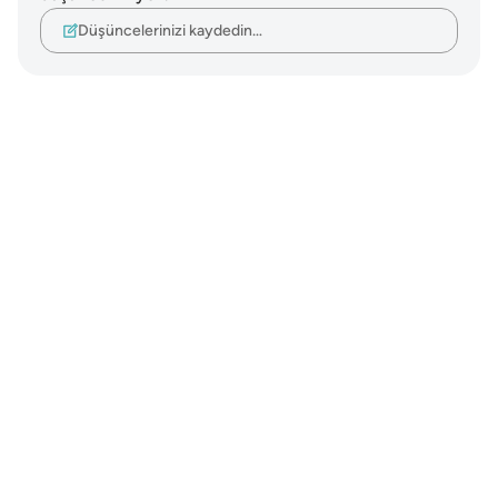
Düşüncelerinizi kaydedin…
Notes
placeholders
close