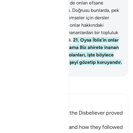
kendilerine yazık ettiler. Biz de onları efsane
yapıverdik, darmadağın ettik. Doğrusu bunlarda, pek
sabreden ve çok şükreden kimseler için dersler
vardır.
20
.
And olsun ki İblis, onlar hakkındaki
görüşünü doğru çıkartmış; inananlardan bir topluluk
dışında hepsi ona uymuşlardı.
21
.
Oysa İblis'in onlar
üzerinde bir nüfuzu yoktu; ama Biz ahirete inanan
kimselerle ondan şüphede olanları, işte böylece
ortaya koyarız. Rabbin her şeyi gözetip koruyandır.
-
Turkish Translation(Diyanet)
Tefsir okuyun.
Ibn Kathir (Abridged)
How Iblis' thought about the Disbeliever proved
True
Having mentioned Saba' and how they followed