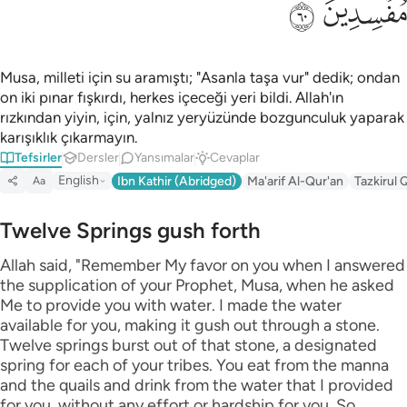
ﲉ
ﲊ
Musa, milleti için su aramıştı; "Asanla taşa vur" dedik; ondan
on iki pınar fışkırdı, herkes içeceği yeri bildi. Allah'ın
rızkından yiyin, için, yalnız yeryüzünde bozgunculuk yaparak
karışıklık çıkarmayın.
Tefsirler
Dersler
Yansımalar
Cevaplar
English
Ibn Kathir (Abridged)
Ma'arif Al-Qur'an
Tazkirul 
Aa
Twelve Springs gush forth
Allah said, "Remember My favor on you when I answered
the supplication of your Prophet, Musa, when he asked
Me to provide you with water. I made the water
available for you, making it gush out through a stone.
Twelve springs burst out of that stone, a designated
spring for each of your tribes. You eat from the manna
and the quails and drink from the water that I provided
for you, without any effort or hardship for you. So