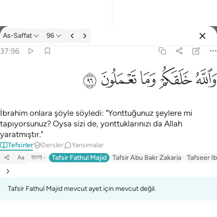
Tefsir: As-Saffat 37:96
As-Saffat
96
Giriş yap
37:96
والله خلقكم وما تعملون ٩٦
ﲤ
ﲥ
ﲦ
ﲧ
ﲨ
وَٱللَّهُ خَلَقَكُمْ وَمَا تَعْمَلُونَ ٩٦
İbrahim onlara şöyle söyledi: "Yonttuğunuz şeylere mi
tapıyorsunuz? Oysa sizi de, yonttuklarınızı da Allah
yaratmıştır."
Tefsirler
Dersler
Yansımalar
বাংলা
Tafsir Fathul Majid
Tafsir Abu Bakr Zakaria
Tafseer Ib
Aa
Tafsir Fathul Majid mevcut ayet için mevcut değil.