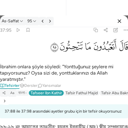
Tefsir: As-Saffat 37:95
As-Saffat
95
Giriş yap
37:95
قال اتعبدون ما تنحتون ٩٥
ﲟ
ﲠ
ﲡ
ﲢ
ﲣ
قَالَ أَتَعْبُدُونَ مَا تَنْحِتُونَ ٩٥
İbrahim onlara şöyle söyledi: "Yonttuğunuz şeylere mi
tapıyorsunuz? Oysa sizi de, yonttuklarınızı da Allah
yaratmıştır."
Tefsirler
Dersler
Yansımalar
বাংলা
Tafseer Ibn Kathir
Tafsir Fathul Majid
Tafsir Abu Bakr
Aa
37:88 ile 37:98 arasındaki ayetler grubu için bir tefsir okuyorsunuz
৮৮-৯৮ নং আয়াতের তাফসীর:
হযরত ইবরাহীম (আঃ) স্বীয় সম্প্রদায়কে