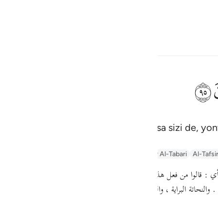
çin
Giriş yap
h
ﲣ
uğunuz şeylere mi tapıyorsunuz? Oysa sizi de, yontt
ف
is
Arabic Tanweer Tafseer
Tafseer Al-Baghawi
Tafsir Al-Tabari
Al-Tafsi
esia
 : قالوا من فعل هذا بآلهتنا ، فقال محتجا : أتعبدون ما تنحتون أي : أتعبدون
no
ه . والنحاتة البراية ، والمنحت ما ينحت به