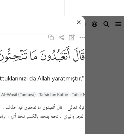
Giriş yap
ﲟ
ﲠ
ﲡ
ﲢ
uklarınızı da Allah yaratmıştır."
r Al-Wasit (Tantawi)
Tafsir Ibn Kathir
Tafsir Muyassar
السعدي Al-Sa'di
قوله تعالى : قال أتعبدون ما تنحتون فيه حذف ، أي
النجر والبري ، نحته ينحته بالكسر نحتا أي : برا .