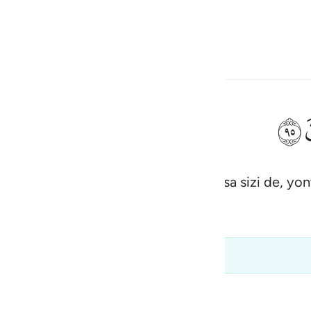
çin
Giriş yap
h
ﲣ
uğunuz şeylere mi tapıyorsunuz? Oysa sizi de, yontt
ف
is
esia
ektedir ve bağlamdan çıkarılmamalıdır.
no