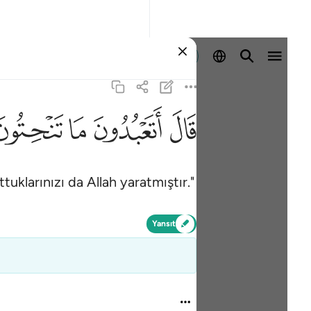
Giriş yap
ﲟ
ﲠ
ﲡ
ﲢ
uklarınızı da Allah yaratmıştır."
Yansıt