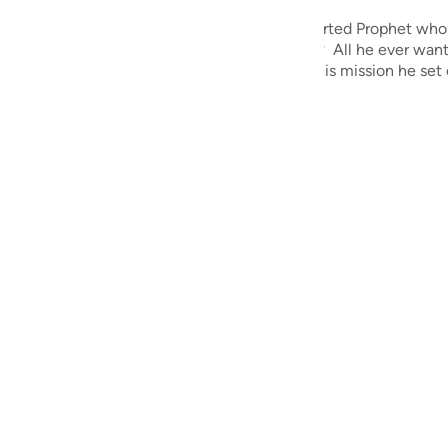
guês
ated to us by Allah SWT, we find a tender-hearted Prophet who 
and invite them to the worship of Allah alone? All he ever wan
ий
nd other forms of shirk. And in order to fulfil this mission he s
ไทย
e
Yansıma Topluluğunu Keşfedin
中文
u
ol
ili
Việt