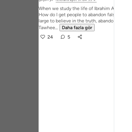
Portu
When we study the life of Ibrahim AS, as rel
How do I get people to abandon false gods, 
русск
large to believe in the truth, abandon idols a
Shqip
Tawhee...
Daha fazla gör
24
5
ภาษา
Türkç
اردو
简体
Melay
Españ
Kiswah
Tiếng 