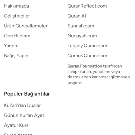
Hakkımızda
QuranReflect.com
Geliştiriciler
Quran.AI
Ürün Güncellemeleri
Sunnah.com
Geri Bildirim
Nuqayah.com
Yardım
Legacy.Quran.com
Bağış Yapın
Corpus.Quran.com
Quran.Foundation
tarafından
sahip olunan, yönetilen veya
desteklenen kar amacı gütmeyen
projeler
Popüler Bağlantılar
Kur'an'dan Dualar
Günün Kur'an Ayeti
Ayatul Kursi