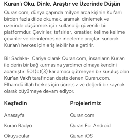
Kuran'ı Oku, Dinle, Araştır ve Üzerinde Düşün
Quran.com, dünya çapında milyonlarca kişinin Kur'an'ı
birden fazla dilde okumak, aramak, dinlemek ve
üzerinde düşünmek için kullandığı güvenilir bir
platformdur. Çeviriler, tefsirler, kıraatler, kelime kelime
çeviriler ve derinlemesine inceleme araçları sunarak
Kur'an'ı herkes için erişilebilir hale getirir.
Bir Sadaka-i Cariye olarak Quran.com, insanların Kur'an
ile derin bir bağ kurmasına yardımcı olmaya kendini
adamıştır. 501(c)(3) kar amacı gütmeyen bir kuruluş olan
Kur'an Vakfı
tarafından desteklenen Quran.com,
Elhamdülillah herkes için ücretsiz ve değerli bir kaynak
olarak büyümeye devam ediyor.
Keşfedin
Projelerimiz
Anasayfa
Quran.com
Kuran Radyo
Quran For Android
Okuyucular
Quran iOS