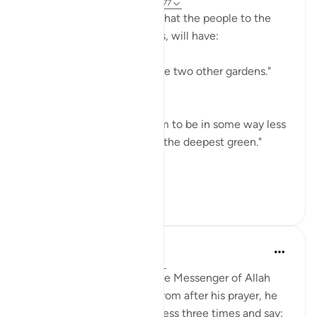
31 hafta önce
·
referans
ayet 55:62-77
The surah then describes what the people to the
right, also with two gardens, will have:
"Besides these two there are two other gardens."
(Verse 62)
The description shows them to be in some way less
than the first two: "Both of the deepest green."
(Verse 64)
...
Daha fazla gör
0
0
Prophetic Commentary
8 yıl önce
·
referans
ayet 55:77-78
Thawbân narrates: When the Messenger of Allah
(saws) would turn around from after his prayer, he
would seek Allah’s forgiveness three times and say: