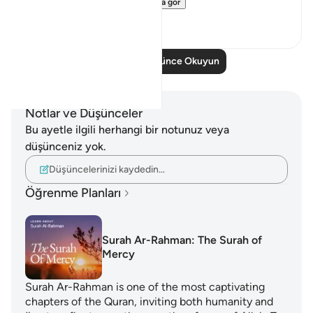
journey to get yo...
Daha fazla gör
19
3
Daha Fazla Düşünce Okuyun
Notlar ve Düşünceler
Bu ayetle ilgili herhangi bir notunuz veya
düşünceniz yok.
Düşüncelerinizi kaydedin…
Öğrenme Planları
Surah Ar-Rahman: The Surah of
Mercy
Surah Ar-Rahman is one of the most captivating
chapters of the Quran, inviting both humanity and