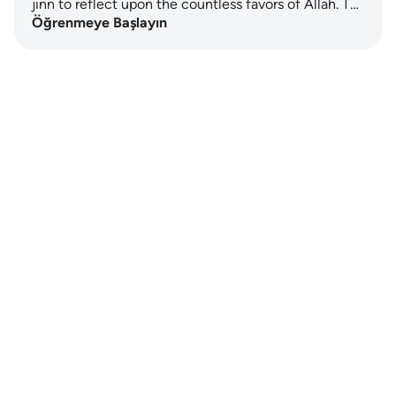
jinn to reflect upon the countless favors of Allah. T…
Öğrenmeye Başlayın
Notes
placeholders
close