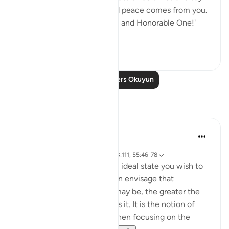
'O Allah, you are Peace, and peace comes from you.
Blessed you are, O Majestic and Honorable One!'
Al-Waleed s...
Daha fazla gör
0
0
Daha Fazla Ders Okuyun
Yansımalar
Hammad Fahim
33 hafta önce
·
referans
ayet 37:60-61, 83:27-28, 23:111, 55:46-78
Success is the pursuit of an ideal state you wish to
achieve. The clearer you can envisage that
achievement, whatever it may be, the greater the
chances of working towards it. It is the notion of
having a set ambition and then focusing on the