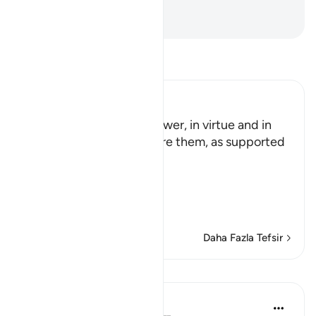
Rabbinin adı ne yücedir!
-
Turkish Translation(Diyanet)
Tefsir okuyun.
Ibn Kathir (Abridged)
These two gardens are lower, in virtue and in
status than the two before them, as supported
in the Qur'an.
Allah said:
وَمِن دُونِهِمَا جَنَّتَانِ
(And b
…
Devamını oku
Daha Fazla Tefsir
Dersler
In the Shade of the Quran