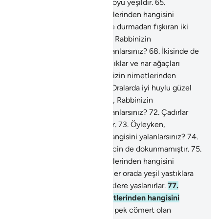
yalanlarsınız?
64
.
Renkleri koyu yeşildir.
65
.
Öyleyken, Rabbinizin nimetlerinden hangisini
yalanlarsınız?
66
.
İkisinde de durmadan fışkıran iki
kaynak vardır.
67
.
Öyleyken, Rabbinizin
nimetlerinden hangisini yalanlarsınız?
68
.
İkisinde de
türlü türlü meyveler, hurmalıklar ve nar ağaçları
vardır.
69
.
Öyleyken, Rabbinizin nimetlerinden
hangisini yalanlarsınız?
70
.
Oralarda iyi huylu güzel
kadınlar vardır.
71
.
Öyleyken, Rabbinizin
nimetlerinden hangisini yalanlarsınız?
72
.
Çadırlar
içinde ceylan gözlüler vardır.
73
.
Öyleyken,
Rabbinizin nimetlerinden hangisini yalanlarsınız?
74
.
Onlara daha önce insan da, cin de dokunmamıştır.
75
.
Öyleyken, Rabbinizin nimetlerinden hangisini
yalanlarsınız?
76
.
Cennetlikler orada yeşil yastıklara
ve harikulade işlemeli döşeklere yaslanırlar.
77
.
Öyleyken, Rabbinizin nimetlerinden hangisini
yalanlarsınız?
78
.
Büyük ve pek cömert olan