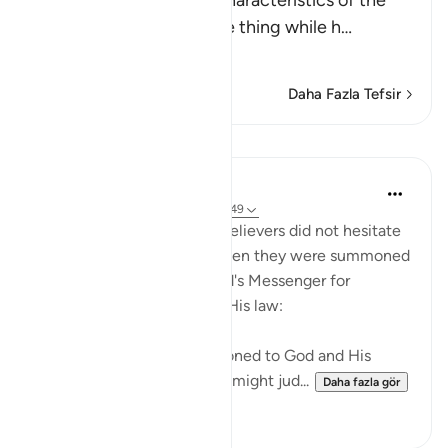
Allah tells us about the characteristics of the
hypocrites who show one thing while h
…
Devamını oku
Daha Fazla Tefsir
Dersler
In the Shade of the Quran
31 hafta önce
·
referans
ayet 24:48-49
Those who claimed to be believers did not hesitate
to contradict that claim when they were summoned
to put their disputes to God's Messenger for
judgement on the basis of His law:
"Whenever they are summoned to God and His
Messenger in order that he might jud...
Daha fazla gör
0
0