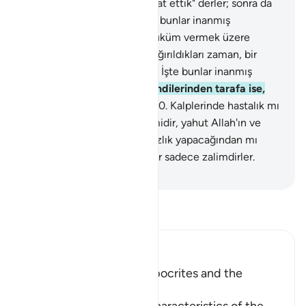
ve Peygamber'e inandık, itaat ettik" derler; sonra da
bir takımı yüz çevirirler. İşte bunlar inanmış
değillerdir.
48
.
Aralarında hüküm vermek üzere
Allah'a ve Peygamberine çağırıldıkları zaman, bir
takımı hemen yüz çevirirler. İşte bunlar inanmış
değillerdir.
49
.
Ama hak kendilerinden tarafa ise,
itaatle koşa koşa gelirler.
50
.
Kalplerinde hastalık mı
var, yoksa şüphelenmişler midir, yahut Allah'ın ve
Peygamberinin onlara haksızlık yapacağından mı
korkmaktadırlar? Hayır; onlar sadece zalimdirler.
-
Turkish Translation(Diyanet)
Tefsir okuyun.
Ibn Kathir (Abridged)
The Treachery of the Hypocrites and the
Attitude of the Believers