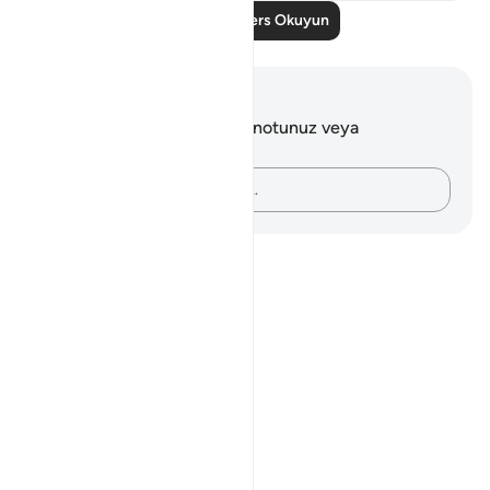
Daha Fazla Ders Okuyun
Notlar ve Düşünceler
Bu ayetle ilgili herhangi bir notunuz veya
düşünceniz yok.
Düşüncelerinizi kaydedin…
Notes
placeholders
close