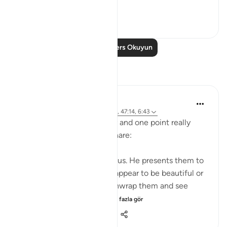
hearts ...
Daha fazla gör
1
0
126
Daha Fazla Ders Okuyun
Yansımalar
A Siddiqui
5 yıl önce
·
referans
ayet 4:120, 27:4, 47:14, 6:43
I listened to a lecture today and one point really
stood out, so I wanted to share:
Shaytan gift-wraps sins for us. He presents them to
us in such a way that they appear to be beautiful or
good. But it is upon us to unwrap them and see
them for what they tr...
Daha fazla gör
39
12
1.049