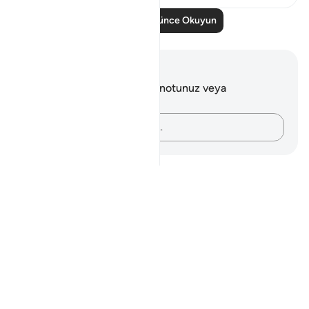
Daha Fazla Düşünce Okuyun
Notlar ve Düşünceler
Bu ayetle ilgili herhangi bir notunuz veya
düşünceniz yok.
Düşüncelerinizi kaydedin…
Notes
placeholders
close