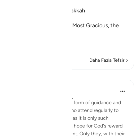
Ibn Kathir (Abridged)
Which was revealed in Makkah
بِسْمِ اللَّهِ الرَّحْمَـنِ الرَّحِيمِ
In the Name of Allah, the Most Gracious, the
Most Merciful.
The Qur'an is Guidance a
…
Devamını oku
Daha Fazla Tefsir
Dersler
In the Shade of the Quran
32 hafta önce
·
referans
ayet 27:4
The believers' reward in the form of guidance and
joyful tidings is for those who attend regularly to
prayers and pay their zakat, as it is only such
obedient believers who can hope for God's reward
yet still dread His punishment. Only they, with their