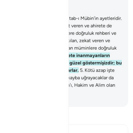
Bağlam içinde okuyun
Bölüm 27, Sayfa 377, Juz 19
1
.
Ta, Sin, Bunlar Kuran'ın, Kitab-ı Mübin'in ayetleridir.
2
.
Bunlar, namaz kılan, zekat veren ve ahirete de
kesin olarak inanan müminlere doğruluk rehberi ve
müjdedir.
3
.
Bunlar, namaz kılan, zekat veren ve
ahirete de kesin olarak inanan müminlere doğruluk
rehberi ve müjdedir.
4
.
Ahirete inanmayanların
yaptıkları işleri kendilerine güzel göstermişizdir; bu
yüzden körü körüne bocalarlar.
5
.
Kötü azap işte
bunlaradır. Ahirette en çok kayba uğrayacaklar da
bunlardır.
6
.
Şüphesiz, Kuran'ı, Hakim ve Alim olan
Allah katından almaktasın.
-
Turkish Translation(Diyanet)
Tefsir okuyun.