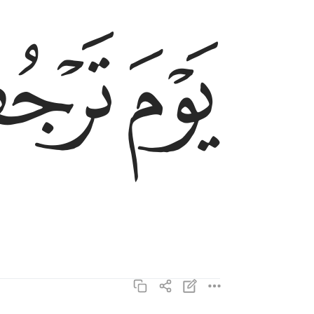
ﲡ
ﲢ
يوم ترجف الراجفة ٦
يَوْمَ تَرْجُفُ ٱلرَّاجِفَةُ ٦