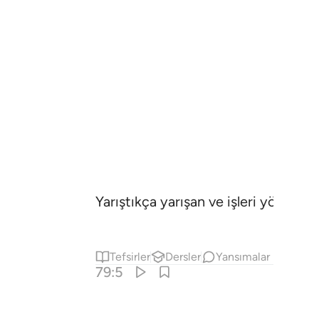
Yarıştıkça yarışan ve işleri yöneten
Tefsirler
Dersler
Yansımalar
79:5