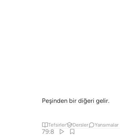
Peşinden bir diğeri gelir.
Tefsirler
Dersler
Yansımalar
79:8