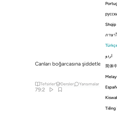
Portu
русск
Shqip
ภาษา
Türkç
اردو
Canları boğarcasına şiddetle çekip 
简体
Melay
Tefsirler
Dersler
Yansımalar
Españ
79:2
Kiswah
Tiếng 