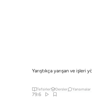
Yarıştıkça yarışan ve işleri yöneten
Tefsirler
Dersler
Yansımalar
79:6