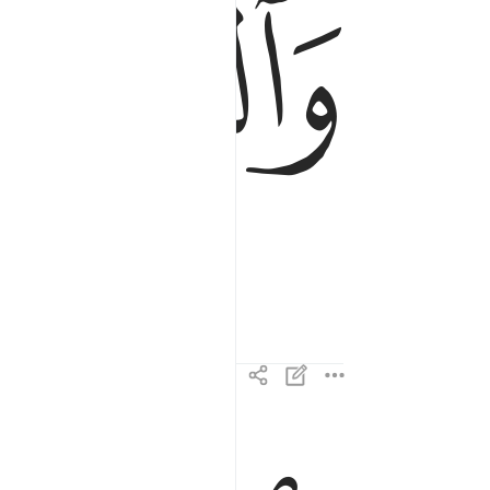
ﲒ
والناشطات نشطا ٢
وَٱلنَّـٰشِطَـٰتِ نَشْطًۭا ٢