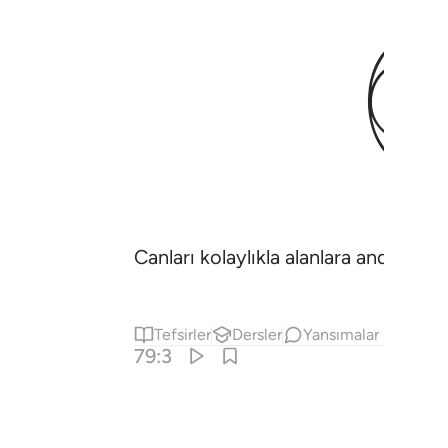
Canları kolaylıkla alanlara and olsun,
Tefsirler
Dersler
Yansımalar
79:3