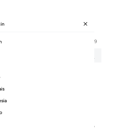
çin
Giriş yap
Sayfa
583
Cüz
30
/
Hizb
59
h
li okuma, kelime kelime anlam ve transkripsiyon ile birlikte.
ف
Rahman ve Rahim olan Allah'ın adıyla
is
esia
no