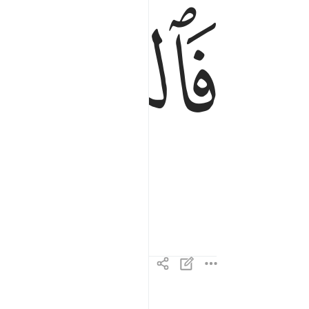
ﲛ
فَٱلسَّـٰبِقَـٰتِ سَبْقًۭا ٤