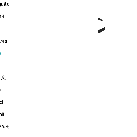
ﲓ
ﲔ
guês
ий
ไทย
e
alanlara and olsun,
中文
u
ol
ili
Việt