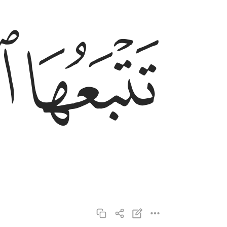
ﲥ
ﲦ
تتبعها الرادفة ٧
تَتْبَعُهَا ٱلرَّادِفَةُ ٧