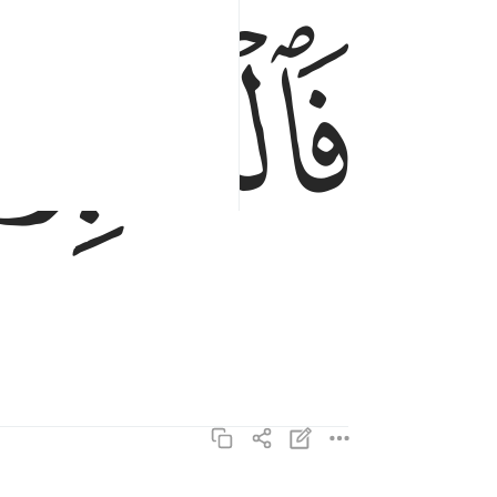
ﲞ
فالمدبرات امرا ٥
فَٱلْمُدَبِّرَٰتِ أَمْرًۭا ٥