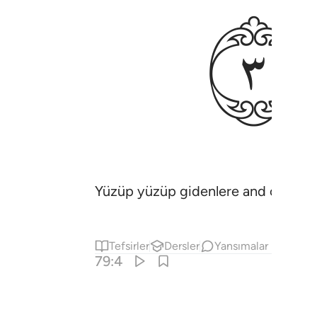
ﲚ
Yüzüp yüzüp gidenlere and olsun,
Tefsirler
Dersler
Yansımalar
79:4