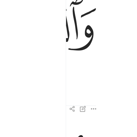
ﲕ
والسابحات سبحا ٣
وَٱلسَّـٰبِحَـٰتِ سَبْحًۭا ٣