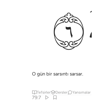
ﲤ
O gün bir sarsıntı sarsar.
Tefsirler
Dersler
Yansımalar
79:7