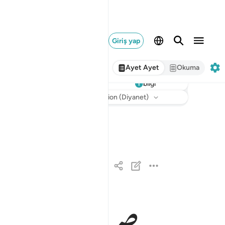
Giriş yap
Ayet Ayet
Okuma
bilgi
Dinle
Meal
: Turkish Translation (Diyanet)
والنازعات غرقا ١
وَٱلنَّـٰزِعَـٰتِ غَرْقًۭا ١