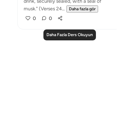
drink, securely sealed, with a seal of
musk." (Verses 24...
Daha fazla gör
0
0
Daha Fazla Ders Okuyun