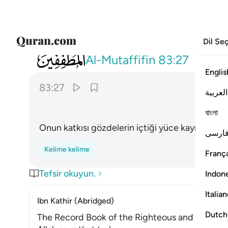
Dil Se
083
ومزاجه من تسنيم ٢٧
Al-Mutaffifin
83:27
Englis
83:27
العربية
বাংলা
Onun katkısı gözdelerin içtiği yüce kaynaktandı
ارسی
Kelime kelime
França
Tefsir okuyun.
Indon
Italia
Ibn Kathir (Abridged)
Dutch
The Record Book of the Righteous and Their R