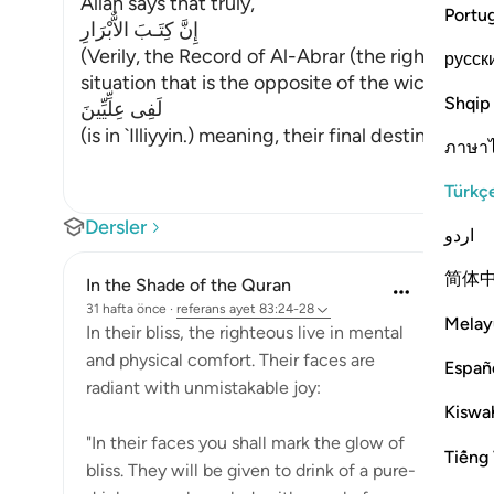
Allah says that truly,
Portu
إِنَّ كِتَـبَ الاٌّبْرَارِ
(Verily, the Record of Al-Abrar (the righteous b
русск
situation that is the opposite of the wicked peo
Shqip
لَفِى عِلِّيِّينَ
(is in `Illiyyin.) meaning, their final destination i
…
ภาษา
Türkç
Dersler
اردو
简体
In the Shade of the Quran
31 hafta önce
·
referans
ayet 83:24-28
Melay
In their bliss, the righteous live in mental
and physical comfort. Their faces are
Españ
radiant with unmistakable joy:
Kiswah
"In their faces you shall mark the glow of
Tiếng 
bliss. They will be given to drink of a pure-