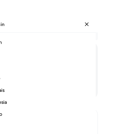
çin
Giriş yap
Ba
h
Böl
18
ﲿ
ﳀ
ﳁ
ﳂ
kat
mel
r.
mel
ف
şüp
Devamını Okuyun
is
sey
üze
esia
nim
bır
no
içi
eward
kok