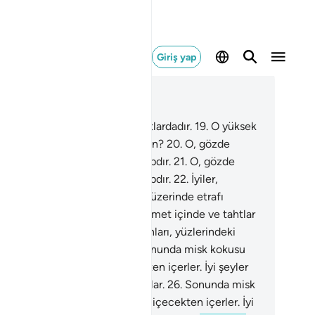
Giriş yap
ğlam içinde okuyun
üm 83, Sayfa 588, Juz 30
.
Ama iyilerin defteri yüksek katlardadır.
19
.
O yüksek
ların ne olduğunu sen bilir misin?
20
.
O, gözde
eklerin gördüğü, yazılı bir kitapdır.
21
.
O, gözde
eklerin gördüğü, yazılı bir kitapdır.
22
.
İyiler,
hesiz, nimet içinde ve tahtlar üzerinde etrafı
rederler.
23
.
İyiler, şüphesiz, nimet içinde ve tahtlar
rinde etrafı seyrederler.
24
.
Onları, yüzlerindeki
et pırıltısından tanırsın.
25
.
Sonunda misk kokusu
akan, ağzı kapalı saf bir içecekten içerler. İyi şeyler
n yarışanlar, bunun için yarışsınlar.
26
.
Sonunda misk
usu bırakan, ağzı kapalı saf bir içecekten içerler. İyi