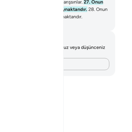
ler için yarışanlar, bunun için yarışsınlar.
27
.
Onun
tkısı gözdelerin içtiği yüce kaynaktandır.
28
.
Onun
kısı gözdelerin içtiği yüce kaynaktandır.
rkish Translation(Diyanet)
tlar ve Düşünceler
 ayetle ilgili herhangi bir notunuz veya düşünceniz
k.
Düşüncelerinizi kaydedin…