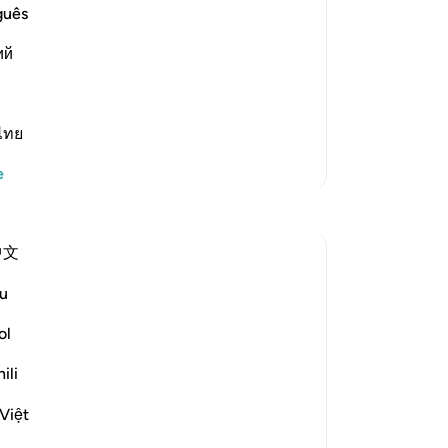
şey
guês
ka
elievers)) These people are in a
ий
kat
ple.
-
Tu
Devamını oku
ไทย
No
Bu
Daha Fazla Tefsir
e
yo
Yansımalar
中文
Ola Shoubaki
20 hafta önce
·
referans
ayet 83:27-28
u
Gems of Jannah Series
ol
The word تسنيم comes from the root س ن
ili
م, the same root as سَنَم sanam - the
hump of the camel: that proud, rounded
Việt
rise on its back, swollen with reserve and