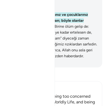
Bağlam içinde okuyun
Bölüm 63, Sayfa 555, Juz 28
9
.
Ey inananlar! Sizi, mallarınız ve çocuklarınız
Allah'ı anmaktan alıkoymasın; böyle olanlar
hüsrana uğrayanlardır.
10
.
Birine ölüm gelip de:
"Rabbim! Beni yakın bir süreye kadar ertelesen de,
sadaka versem, iyilerden olsam" diyeceği zaman
gelmezden önce, size verdiğimiz rızıklardan sarfedin.
11
.
Bir canın eceli gelip çatınca, Allah onu asla geri
bırakmaz; Allah, işlediklerinizden haberdardır.
-
Turkish Translation(Diyanet)
Tefsir okuyun.
Ibn Kathir (Abridged)
The Importance of not being too concerned
with the Matters of the Worldly Life, and being