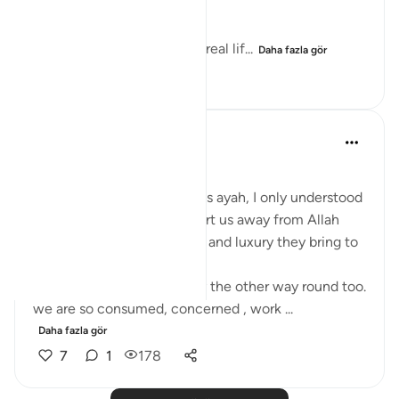
relationship with Allah!
This life is temporary—the real lif...
Daha fazla gör
14
4
105
Aaisha Shahany
4 yıl önce
·
referans
ayet 63:9
Bismillah.
whenever I came across this ayah, I only understood
as wealth and children divert us away from Allah
because of the joy , beauty and luxury they bring to
us.
but, sometimes it's actually the other way round too.
we are so consumed, concerned , work ...
Daha fazla gör
7
1
178