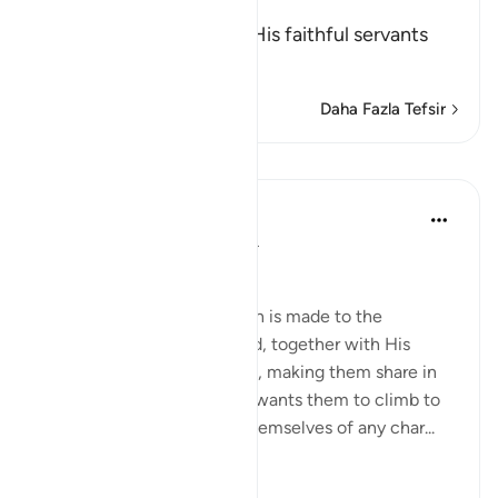
Charitable
Allah the Exalted orders His faithful servants
to
…
Devamını oku
Daha Fazla Tefsir
Dersler
In the Shade of the Quran
31 hafta önce
·
referans
ayet 63:9
Time to Be Charitable
The last address in the surah is made to the
believers whom God placed, together with His
Messenger, in His own rank, making them share in
His honour and dignity. He wants them to climb to
this high summit, ridding themselves of any char...
Daha fazla gör
0
0
130