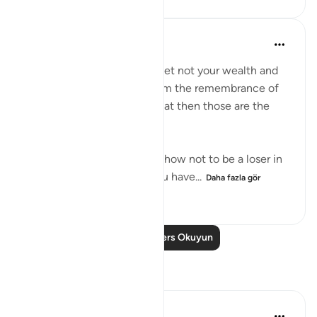
Dr. Haifaa Younis
4 yıl önce
·
referans
ayet 63:9
'O you who have believed, let not your wealth and
your children divert you from the remembrance of
Allah. And whoever does that then those are the
losers.' (Qur'an, 63:9)
Allahﷻ is giving us a tip on how not to be a loser in
His sight: Don't let what you have...
Daha fazla gör
38
1
552
Daha Fazla Ders Okuyun
Yansımalar
ekaterina myachina