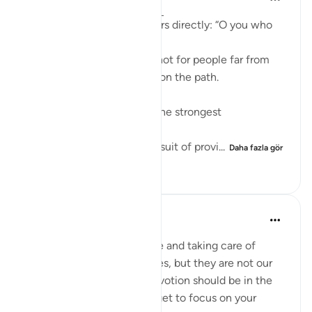
22 hafta önce
·
referans
ayet 63:9
Allah addresses the believers directly: “O you who
believe.”
This means the warning is not for people far from
faith, but for those already on the path.
The ayah points to two of the strongest
attachments in human life:
Wealth (أموالكم) — the pursuit of provi...
Daha fazla gör
4
0
61
Aliza Awan
geçen yıl
·
referans
ayet 63:9
Listen up, women! Marriage and taking care of
children are parts of our lives, but they are not our
entire purpose. Our true devotion should be in the
path of our Lord. Never forget to focus on your