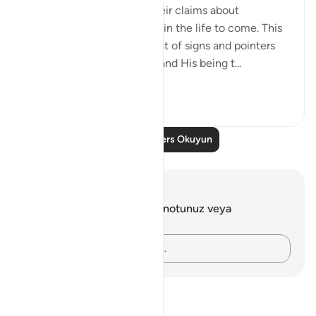
unbelievers, and reports their claims about
resurrection and reckoning in the life to come. This
discussion follows a long list of signs and pointers
confirming God's oneness and His being t...
Daha fazla gör
0
0
Daha Fazla Ders Okuyun
Notlar ve Düşünceler
Bu ayetle ilgili herhangi bir notunuz veya
düşünceniz yok.
Düşüncelerinizi kaydedin…