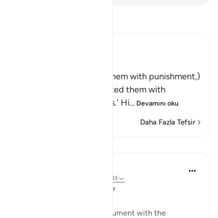
Tefsir okuyun.
Ibn Kathir (Abridged)
وَلَقَدْ أَخَذْنَـهُمْ بِالْعَذَابِ
(And indeed We seized them with punishment,)
means, `We tried and tested them with
difficulties and calamities.' Hi
…
Devamını oku
Daha Fazla Tefsir
Dersler
In the Shade of the Quran
31 hafta önce
·
referans
ayet 23:81-83
Questions with One Answer
The surah now stops its argument with the