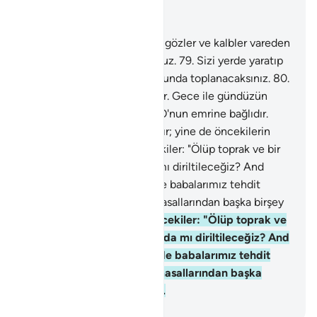
Bağlam içinde okuyun
Bölüm 23, Sayfa 347, Juz 18
78
.
Oysa, sizin için kulaklar, gözler ve kalbler vareden
O'dur. Pek az şükrediyorsunuz.
79
.
Sizi yerde yaratıp
yayan O'dur ve O'nun huzurunda toplanacaksınız.
80
.
Dirilten de, öldüren de O'dur. Gece ile gündüzün
birbiri ardından gitmesi de O'nun emrine bağlıdır.
Düşünmez misiniz?
81
.
Hayır; yine de öncekilerin
dediklerini derler.
82
.
Öncekiler: "Ölüp toprak ve bir
yığın kemik olduğumuzda mı diriltileceğiz? And
olsun ki biz ve daha önce de babalarımız tehdit
edilmişti; bu, öncekilerin masallarından başka birşey
değildir" demişlerdi.
83
.
Öncekiler: "Ölüp toprak ve
bir yığın kemik olduğumuzda mı diriltileceğiz? And
olsun ki biz ve daha önce de babalarımız tehdit
edilmişti; bu, öncekilerin masallarından başka
birşey değildir" demişlerdi.
-
Turkish Translation(Diyanet)