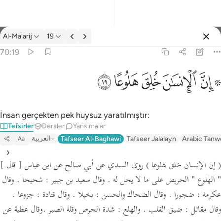
Tefsir: Al-Ma'arij 70:19
Al-Ma'arij
19
Giriş yap
70:19
۞ ان الانسان خلق هلوعا ١٩
ﱪ ﱫ
ﱬ
ﱭ
ﱮ
ﱯ
۞ إِنَّ ٱلْإِنسَـٰنَ خُلِقَ هَلُوعًا ١٩
İnsan gerçekten pek huysuz yaratılmıştır:
Tefsirler
Dersler
Yansımalar
العربية
Tafseer Al-Baghawi
Tafseer Jalalayn
Arabic Tanw
Aa
( إن الإنسان خلق هلوعا )
روى السدي عن أبي صالح عن ابن عباس
[ قال ]
" الهلوع "
الحريص على ما لا يحل له .
وقال سعيد بن جبير :
شحيحا .
وقال
عكرمة :
ضجورا .
وقال الضحاك والحسن :
بخيلا .
وقال قتادة :
جزوعا .
وقال مقاتل :
ضيق القلب .
والهلع :
شدة الحرص وقلة الصبر .
وقال عطية عن