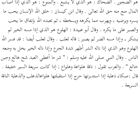
هو الضجور . الضحاك : هو الذي لا يشبع . والمنوع : هو الذي إذا أصاب
المال منع منه حق الله تعالى . وقال ابن كيسان : خلق الله الإنسان يحب ما
يسره ويرضيه ، ويهرب مما يكرهه ويسخطه ، ثم تعبده الله بإنفاق ما يحب
والصبر على ما يكره . وقال أبو عبيدة : الهلوع هو الذي إذا مسه الخير لم
يشكر ، وإذا مسه الضر لم يصبر ; قاله ثعلب . وقال ثعلب أيضا : قد فسر الله
الهلوع وهو الذي إذا ناله الشر أظهر شدة الجزع وإذا ناله الخير بخل به ومنعه
الناس . وقال النبي صلى الله عليه وسلم : " شر ما أعطي العبد شح هالع وجبن
خالع " . والعرب تقول : ناقة هلواعة وهلواع ; إذا كانت سريعة السير خفيفة .
قال :صكاء ذعلبة إذا استدبرتها حرج إذا استقبلتها هلواعالذعلب والذعلبة الناقة
السريعة .