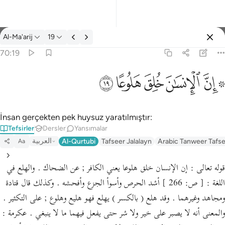
Tefsir: Al-Ma'arij 70:19
Al-Ma'arij
19
Giriş yap
70:19
۞ ان الانسان خلق هلوعا ١٩
ﱪ ﱫ
ﱬ
ﱭ
ﱮ
ﱯ
۞ إِنَّ ٱلْإِنسَـٰنَ خُلِقَ هَلُوعًا ١٩
İnsan gerçekten pek huysuz yaratılmıştır:
Tefsirler
Dersler
Yansımalar
العربية
Al-Qurtubi
Tafseer Jalalayn
Arabic Tanweer Tafs
Aa
قوله تعالى : إن الإنسان خلق هلوعا يعني الكافر ; عن الضحاك . والهلع في
اللغة : [ ص: 266 ] أشد الحرص وأسوأ الجزع وأفحشه . وكذلك قال قتادة
ومجاهد وغيرهما . وقد هلع ( بالكسر ) يهلع فهو هليع وهلوع ; على التكثير .
والمعنى أنه لا يصبر على خير ولا شر حتى يفعل فيهما ما لا ينبغي . عكرمة :