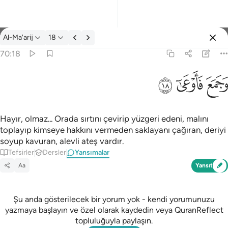
Yansımalar: Al-Ma'arij 70:18
Al-Ma'arij
18
Giriş yap
70:18
وجمع فاوعى ١٨
ﱧ
ﱨ
ﱩ
وَجَمَعَ فَأَوْعَىٰٓ ١٨
Hayır, olmaz... Orada sırtını çevirip yüzgeri edeni, malını
toplayıp kimseye hakkını vermeden saklayanı çağıran, deriyi
soyup kavuran, alevli ateş vardır.
Tefsirler
Dersler
Yansımalar
Aa
Yansıt
Şu anda gösterilecek bir yorum yok - kendi yorumunuzu
yazmaya başlayın ve özel olarak kaydedin veya QuranReflect
topluluğuyla paylaşın.