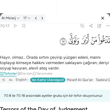
Tefsir: Al-Ma'arij 70:17
Al-Ma'arij
17
Giriş yap
70:17
تدعو من ادبر وتولى ١٧
ﱢ
ﱣ
ﱤ
ﱥ
ﱦ
تَدْعُوا۟ مَنْ أَدْبَرَ وَتَوَلَّىٰ ١٧
Hayır, olmaz... Orada sırtını çevirip yüzgeri edeni, malını
toplayıp kimseye hakkını vermeden saklayanı çağıran, deriyi
soyup kavuran, alevli ateş vardır.
Tefsirler
Dersler
Yansımalar
English
Ibn Kathir (Abridged)
Ma'arif Al-Qur'an
Tazkirul 
Aa
70:8 ile 70:18 arasındaki ayetler grubu için bir tefsir okuyorsunuz
Terrors of the Day of Judgement