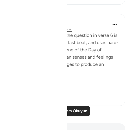
Dersler
In the Shade of the Quran
31 hafta önce
·
referans
ayet 75:7-15
The answer that comes to the question in verse 6 is
swift, decisive, maintains a fast beat, and uses hard-
hitting words. It draws a scene of the Day of
Resurrection in which human senses and feelings
combine with celestial images to produce an
awesome effect:
...
Daha fazla gör
0
0
Daha Fazla Ders Okuyun