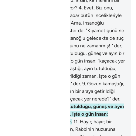
çeken nefse yemin ederim.
3
.
İnsan, kemiklerini bir
araya toplayamayız mı sanıyor?
4
.
Evet, Biz onu,
parmak uçlarına varıncaya kadar bütün incelikleriyle
yeniden yapmaya kadiriz.
5
.
Ama, insanoğlu
gelecekte de suç işlemek ister de: "Kıyamet günü ne
zamanmış! " der.
6
.
Ama, insanoğlu gelecekte de suç
işlemek ister de: "Kıyamet günü ne zamanmış! " der.
7
.
Gözün kamaştığı, ayın tutulduğu, güneş ve ayın bir
araya getirildiği zaman, işte o gün insan: "kaçacak yer
nerede?" der.
8
.
Gözün kamaştığı, ayın tutulduğu,
güneş ve ayın bir araya getirildiği zaman, işte o gün
insan: "kaçacak yer nerede?" der.
9
.
Gözün kamaştığı,
ayın tutulduğu, güneş ve ayın bir araya getirildiği
zaman, işte o gün insan: "kaçacak yer nerede?" der.
10
.
Gözün kamaştığı, ayın tutulduğu, güneş ve ayın
bir araya getirildiği zaman, işte o gün insan:
"kaçacak yer nerede?" der.
11
.
Hayır; hayır; bir
sığınak yoktur.
12
.
O gün, sen, Rabbinin huzuruna