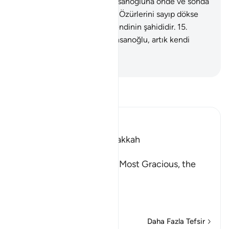
varıp durursun.
13
.
O gün, insanoğluna önde ve sonda
yaptığı ne varsa bildirilir.
14
.
Özürlerini sayıp dökse
de, insanoğlu, artık kendi kendinin şahididir.
15
.
Özürlerini sayıp dökse de, insanoğlu, artık kendi
kendinin şahididir.
-
Turkish Translation(Diyanet)
Tefsir okuyun.
Ibn Kathir (Abridged)
Which was revealed in Makkah
بِسْمِ اللَّهِ الرَّحْمَـنِ الرَّحِيمِ
In the Name of Allah, the Most Gracious, the
Most Merciful.
The Oath about the Final
…
Devamını oku
Daha Fazla Tefsir