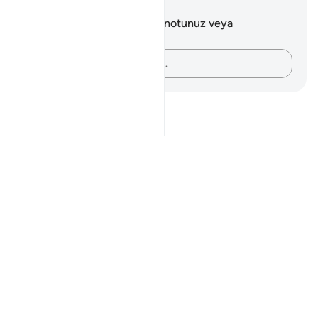
Notlar ve Düşünceler
Bu ayetle ilgili herhangi bir notunuz veya
düşünceniz yok.
Düşüncelerinizi kaydedin…
Notes
placeholders
close